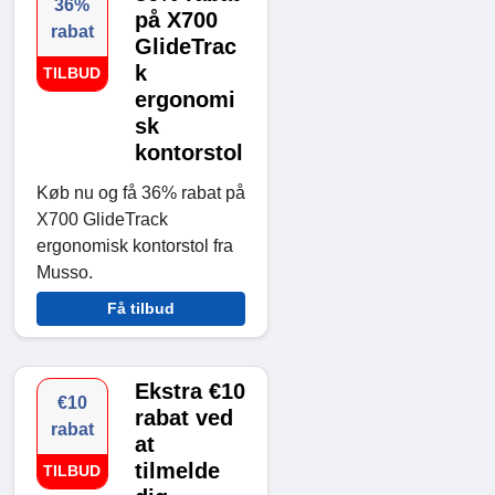
36%
på X700
rabat
GlideTrac
k
TILBUD
ergonomi
sk
kontorstol
Køb nu og få 36% rabat på
X700 GlideTrack
ergonomisk kontorstol fra
Musso.
Få tilbud
Ekstra €10
€10
rabat ved
rabat
at
tilmelde
TILBUD