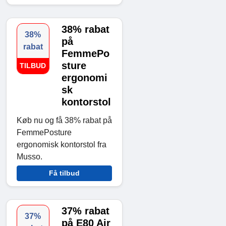
38% rabat
38%
på
rabat
FemmePo
sture
TILBUD
ergonomi
sk
kontorstol
Køb nu og få 38% rabat på
FemmePosture
ergonomisk kontorstol fra
Musso.
Få tilbud
37% rabat
37%
på E80 Air