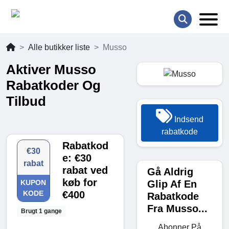
Alle butikker liste
Musso
Aktiver Musso
Rabatkoder Og
Tilbud
Indsend
rabatkode
Rabatkod
€30
e: €30
rabat
rabat ved
Gå Aldrig
køb for
Glip Af En
KUPON
KODE
€400
Rabatkode
Fra Musso...
Brugt 1 gange
Abonner På