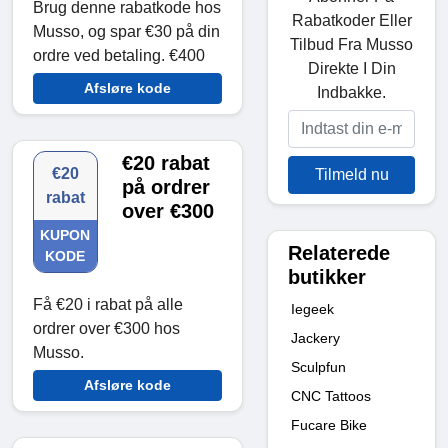
Brug denne rabatkode hos
Rabatkoder Eller
Musso, og spar €30 på din
Tilbud Fra Musso
ordre ved betaling. €400
Direkte I Din
Afsløre kode
Indbakke.
€20 rabat
€20
Tilmeld nu
på ordrer
rabat
over €300
KUPON
Relaterede
KODE
butikker
Få €20 i rabat på alle
Iegeek
ordrer over €300 hos
Jackery
Musso.
Sculpfun
Afsløre kode
CNC Tattoos
Fucare Bike