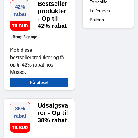
Torraslife
Bestseller
42%
produkter
Laifentech
rabat
- Op til
Philodo
42% rabat
TILBUD
Brugt 3 gange
Køb disse
bestsellerprodukter og få
op til 42% rabat hos
Musso.
Få tilbud
Udsalgsva
38%
rer - Op til
rabat
38% rabat
TILBUD