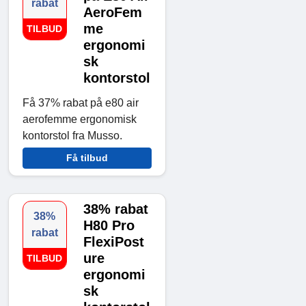
rabat
AeroFem
me
TILBUD
ergonomi
sk
kontorstol
Få 37% rabat på e80 air
aerofemme ergonomisk
kontorstol fra Musso.
Få tilbud
38% rabat
38%
H80 Pro
rabat
FlexiPost
ure
TILBUD
ergonomi
sk