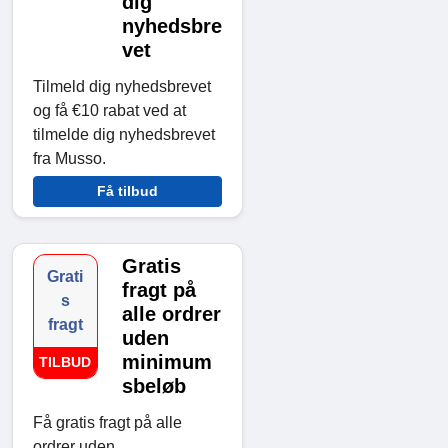
dig
nyhedsbre
vet
Tilmeld dig nyhedsbrevet
og få €10 rabat ved at
tilmelde dig nyhedsbrevet
fra Musso.
Få tilbud
Gratis
Grati
fragt på
s
alle ordrer
fragt
uden
minimum
TILBUD
sbeløb
Få gratis fragt på alle
ordrer uden