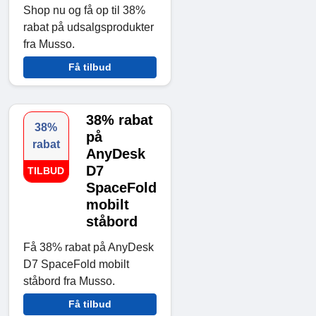
Shop nu og få op til 38%
rabat på udsalgsprodukter
fra Musso.
Få tilbud
38% rabat
38%
på
rabat
AnyDesk
D7
TILBUD
SpaceFold
mobilt
ståbord
Få 38% rabat på AnyDesk
D7 SpaceFold mobilt
ståbord fra Musso.
Få tilbud