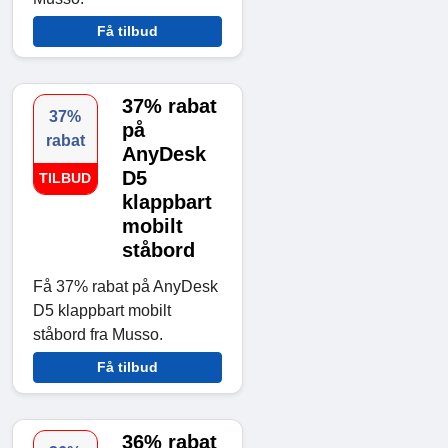
Få tilbud
37% rabat
37%
på
rabat
AnyDesk
D5
TILBUD
klappbart
mobilt
ståbord
Få 37% rabat på AnyDesk
D5 klappbart mobilt
ståbord fra Musso.
Få tilbud
36% rabat