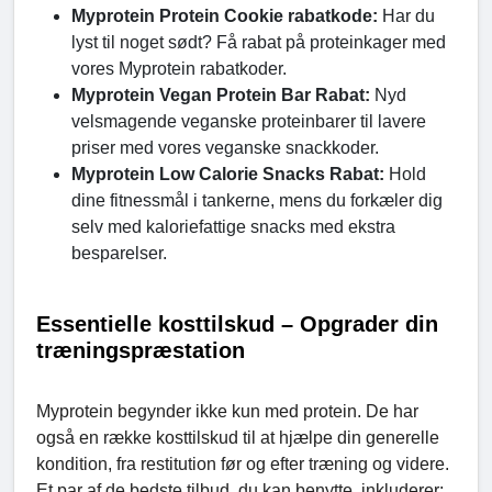
Myprotein Protein Cookie rabatkode:
Har du
lyst til noget sødt? Få rabat på proteinkager med
vores Myprotein rabatkoder.
Myprotein Vegan Protein Bar Rabat:
Nyd
velsmagende veganske proteinbarer til lavere
priser med vores veganske snackkoder.
Myprotein Low Calorie Snacks Rabat:
Hold
dine fitnessmål i tankerne, mens du forkæler dig
selv med kaloriefattige snacks med ekstra
besparelser.
Essentielle kosttilskud – Opgrader din
træningspræstation
Myprotein begynder ikke kun med protein. De har
også en række kosttilskud til at hjælpe din generelle
kondition, fra restitution før og efter træning og videre.
Et par af de bedste tilbud, du kan benytte, inkluderer: