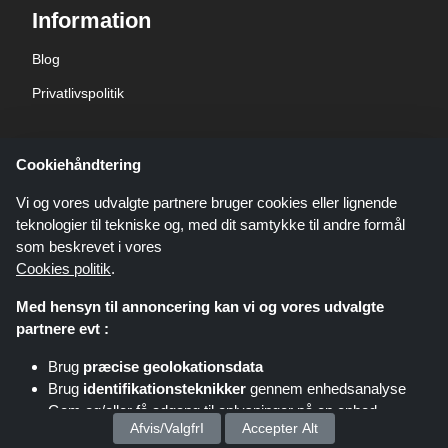
Information
Blog
Privatlivspolitik
Hent mobilapps
Cookiehåndtering
Få ShoppingSpout på din telefon Download gratis!
Vi og vores udvalgte partnere bruger cookies eller lignende
teknologier til tekniske og, med dit samtykke til andre formål
som beskrevet i vores
Cookies politik
.
Med hensyn til annoncering kan vi og vores udvalgte
partnere evt :
Brug
præcise geolokationsdata
Brug
identifikationsteknikker
gennem enhedsanalyse
Gem og/eller få adgang til oplysninger på en enhed
Afvis/ValgfrI
Accepter Alt