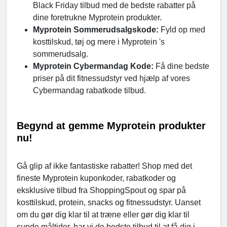
Black Friday tilbud med de bedste rabatter på
dine foretrukne Myprotein produkter.
Myprotein Sommerudsalgskode:
Fyld op med
kosttilskud, tøj og mere i Myprotein 's
sommerudsalg.
Myprotein Cybermandag Kode:
Få dine bedste
priser på dit fitnessudstyr ved hjælp af vores
Cybermandag rabatkode tilbud.
Begynd at gemme Myprotein produkter
nu!
Gå glip af ikke fantastiske rabatter! Shop med det
fineste Myprotein kuponkoder, rabatkoder og
eksklusive tilbud fra ShoppingSpout og spar på
kosttilskud, protein, snacks og fitnessudstyr. Uanset
om du gør dig klar til at træne eller gør dig klar til
sunde måltider, har vi de bedste tilbud til at få dig i