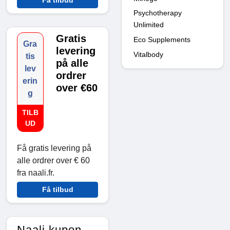
Få tilbud
Psychotherapy
Unlimited
Gratis
Eco Supplements
Gra
levering
Vitalbody
tis
på alle
lev
ordrer
erin
over €60
g
TILB
UD
Få gratis levering på
alle ordrer over € 60
fra naali.fr.
Få tilbud
Naali kupon