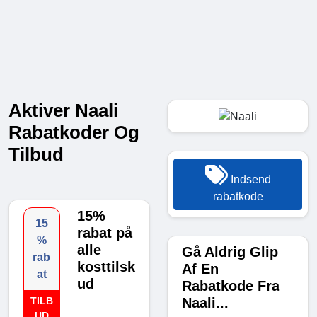
Aktiver Naali
Rabatkoder Og
Tilbud
Indsend
rabatkode
15%
15
rabat på
%
alle
Gå Aldrig Glip
rab
kosttilsk
Af En
at
ud
Rabatkode Fra
Naali...
TILB
UD