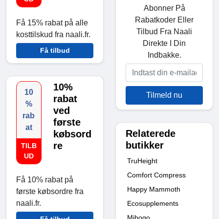
Abonner På
Rabatkoder Eller
Få 15% rabat på alle
Tilbud Fra Naali
kosttilskud fra naali.fr.
Direkte I Din
Få tilbud
Indbakke.
10%
10
Tilmeld nu
rabat
%
ved
rab
første
at
Relaterede
købsord
butikker
re
TILB
UD
TruHeight
Comfort Compress
Få 10% rabat på
Happy Mammoth
første købsordre fra
naali.fr.
Ecosupplements
Mihogo