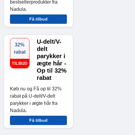
bestsellerprodukter fra
Nadula.
Få tilbud
U-delt/V-
32%
delt
rabat
parykker i
ægte hår -
TILBUD
Op til 32%
rabat
Køb nu og Få op til 32%
rabat på U-delt/V-delt
parykker i ægte hår fra
Nadula.
Få tilbud