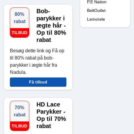
P.E Nation
Bob-
BeltOutlet
80%
parykker i
Lemorele
rabat
ægte hår -
Op til 80%
TILBUD
rabat
Besøg dette link og Få op
til 80% rabat på bob-
parykker i ægte hår fra
Nadula.
Få tilbud
HD Lace
70%
Parykker -
rabat
Op til 70%
rabat
TILBUD