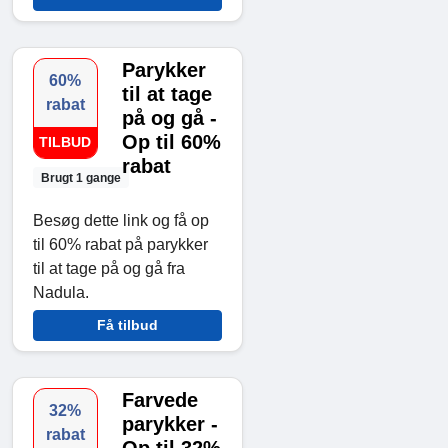
Parykker
60%
til at tage
rabat
på og gå -
Op til 60%
TILBUD
rabat
Brugt 1 gange
Besøg dette link og få op
til 60% rabat på parykker
til at tage på og gå fra
Nadula.
Få tilbud
Farvede
32%
parykker -
rabat
Op til 32%