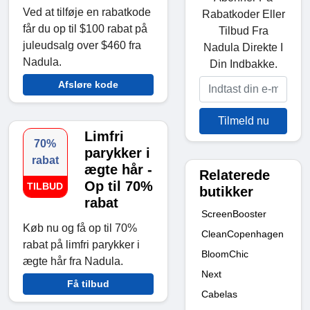
Ved at tilføje en rabatkode
Rabatkoder Eller
får du op til $100 rabat på
Tilbud Fra
juleudsalg over $460 fra
Nadula Direkte I
Nadula.
Din Indbakke.
Afsløre kode
Tilmeld nu
Limfri
70%
parykker i
rabat
ægte hår -
Relaterede
Op til 70%
TILBUD
butikker
rabat
ScreenBooster
Køb nu og få op til 70%
CleanCopenhagen
rabat på limfri parykker i
BloomChic
ægte hår fra Nadula.
Next
Få tilbud
Cabelas