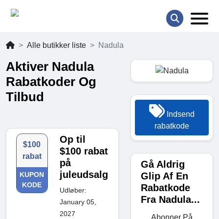
Alle butikker liste
Nadula
Aktiver Nadula
Rabatkoder Og
Tilbud
Indsend
rabatkode
Op til
$100
$100 rabat
rabat
på
Gå Aldrig
juleudsalg
Glip Af En
KUPON
KODE
Rabatkode
Udløber:
Fra Nadula...
January 05,
2027
Abonner På