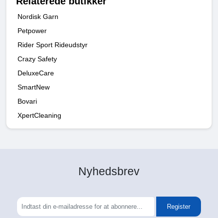
Relaterede butikker
Nordisk Garn
Petpower
Rider Sport Rideudstyr
Crazy Safety
DeluxeCare
SmartNew
Bovari
XpertCleaning
Nyhedsbrev
Register