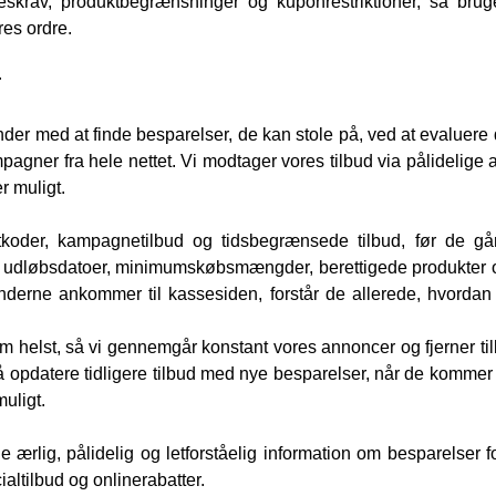
eskrav, produktbegrænsninger og kuponrestriktioner, så bru
res ordre.
r
er med at finde besparelser, de kan stole på, ved at evaluere d
agner fra hele nettet. Vi modtager vores tilbud via pålidelige a
r muligt.
atkoder, kampagnetilbud og tidsbegrænsede tilbud, før de går
ed, udløbsdatoer, minimumskøbsmængder, berettigede produkter 
nderne ankommer til kassesiden, forstår de allerede, hvordan 
m helst, så vi gennemgår konstant vores annoncer og fjerner ti
så opdatere tidligere tilbud med nye besparelser, når de kommer 
uligt.
e ærlig, pålidelig og letforståelig information om besparelser f
altilbud og onlinerabatter.