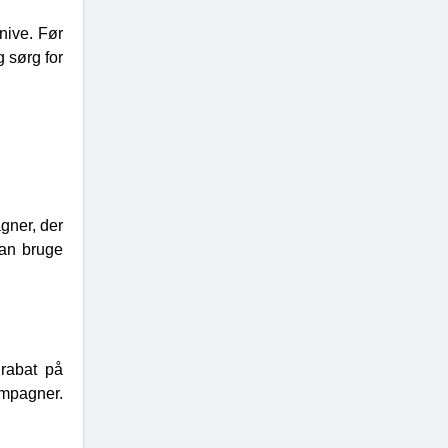
nive. Før
g sørg for
gner, der
kan bruge
rabat på
ampagner.