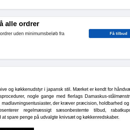
å alle ordrer
le ordrer uden minimumsbeløb fra
Få tilbud
ve og køkkenudstyr i japansk stil. Mærket er kendt for håndvæ
gsprocedurer, nogle gange med flerlags Damaskus-stålmønst
g madlavningsentusiaster, der kræver præcision, holdbarhed og r
senterer regelmæssigt sæsonbestemte tilbud, rabatku
d at spare penge på udvalgte knivsæt og køkkenredskaber.