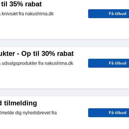
til 35% rabat
å knivsæt fra nakushima.dk
Få tilbud
ter - Op til 30% rabat
å udsalgsprodukter fra nakushima.dk
Få tilbud
 tilmelding
ilmelde dig nyhedsbrevet fra
Få tilbud