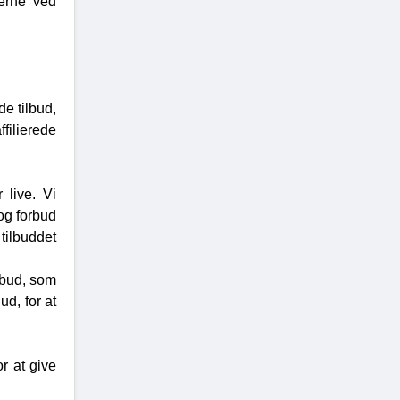
gerne ved
e tilbud,
ffilierede
 live. Vi
og forbud
tilbuddet
lbud, som
ud, for at
or at give