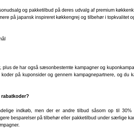
sonudsalg og pakketilbud på deres udvalg af premium køkkenk
mere på japansk inspireret køkkengrej og tilbehør i topkvalitet o
mål
er, plus de har også sæsonbestemte kampagner og kuponkampa
sse koder på kuponsider og gennem kampagnepartnere, og du 
 rabatkoder?
elige indkøb, men der er andre tilbud såsom op til 30% 
gere besparelser på tilbehør eller pakketilbud under særlige k
ampagner.