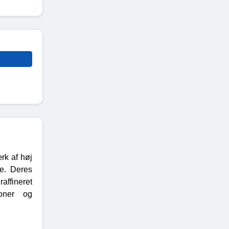
rk af høj
re. Deres
affineret
poner og