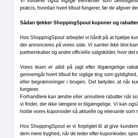
Vi vurderer også vigtige elementer som berettigels
præcis, hvordan hvert tilbud fungerer, før de afgiver de
Sådan tjekker ShoppingSpout kuponer og rabatte
Hos ShoppingSpout arbejder vi hårdt på at hjælpe kund
der annonceres på vores side. Vi samler ikke blot kamp
partnerskaber og andre officielle salgskilder, hvor det e
Vores team er altid på jagt efter tilgængelige rab
gennemgår hvert tilbud for vigtige ting som gyldigh
eller begrænsninger i brugen. Det betyder, at når ku
fungerer.
Forhandlere kan ændre eller annullere rabatter når so
vi finder, der ikke længere er tilgængelige. Vi kan og
holde vores kuponsider så aktuelle og relevante som m
Hos ShoppingSpout er vi forpligtet til at give kundern
dem mere tryghed, når de leder efter kuponkoder, speci