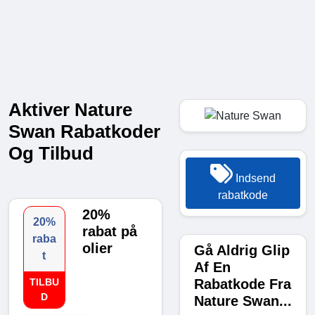
Aktiver Nature
Swan Rabatkoder
Og Tilbud
Indsend
rabatkode
20%
20%
rabat på
raba
olier
Gå Aldrig Glip
t
Af En
Rabatkode Fra
TILBU
D
Nature Swan...