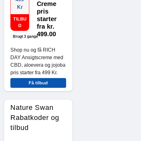
Creme
Kr
pris
starter
TILBU
D
fra kr.
499.00
Brugt 3 gange
Shop nu og få RICH
DAY Ansigtscreme med
CBD, aloevera og jojoba
pris starter fra 499 Kr.
Få tilbud
Nature Swan
Rabatkoder og
tilbud