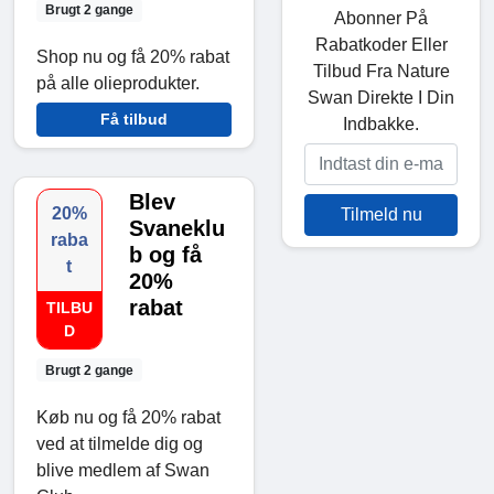
Brugt 2 gange
Abonner På
Rabatkoder Eller
Shop nu og få 20% rabat
Tilbud Fra Nature
på alle olieprodukter.
Swan Direkte I Din
Få tilbud
Indbakke.
Blev
20%
Tilmeld nu
Svaneklu
raba
b og få
t
20%
rabat
TILBU
D
Brugt 2 gange
Køb nu og få 20% rabat
ved at tilmelde dig og
blive medlem af Swan