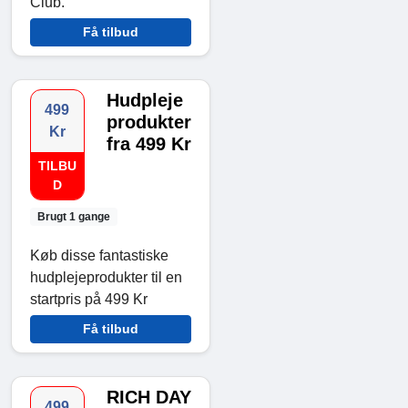
Club.
Få tilbud
Hudpleje
499
produkter
Kr
fra 499 Kr
TILBU
D
Brugt 1 gange
Køb disse fantastiske
hudplejeprodukter til en
startpris på 499 Kr
Få tilbud
RICH DAY
499