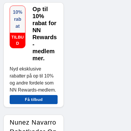
Op til
10%
10%
rab
rabat for
at
NN
Rewards
TILBU
D
-
medlem
mer.
Nyd eksklusive
rabatter på op til 10%
og andre fordele som
NN Rewards-medlem.
Få tilbud
Nunez Navarro