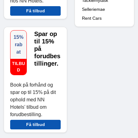
Tacklemytask
hos NN Hotels.
Selleriemae
Få tilbud
Rent Cars
Spar op
15%
til 15%
rab
på
at
forudbes
tillinger.
TILBU
D
Book på forhånd og
spar op til 15% på dit
ophold med NN
Hotels' tilbud om
forudbestilling.
Få tilbud