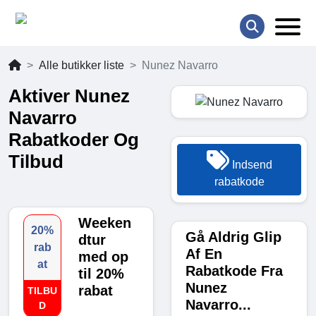
Alle butikker liste
Nunez Navarro
Aktiver Nunez
Navarro
Rabatkoder Og
Tilbud
Indsend
rabatkode
Weeken
20%
Gå Aldrig Glip
dtur
rab
Af En
med op
at
Rabatkode Fra
til 20%
Nunez
rabat
TILBU
Navarro...
D