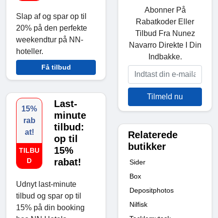
Abonner På
Slap af og spar op til
Rabatkoder Eller
20% på den perfekte
Tilbud Fra Nunez
weekendtur på NN-
Navarro Direkte I Din
hoteller.
Indbakke.
Få tilbud
Tilmeld nu
Last-
15%
minute
rab
tilbud:
at!
Relaterede
op til
butikker
15%
TILBU
D
rabat!
Sider
Box
Udnyt last-minute
Depositphotos
tilbud og spar op til
Nilfisk
15% på din booking