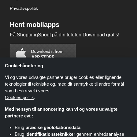
Privatlivspolitik
Hent mobilapps
Få ShoppingSpout på din telefon Download gratis!
Cookiehåndtering
Vi og vores udvalgte partnere bruger cookies eller lignende
teknologier til tekniske og, med dit samtykke til andre formål
som beskrevet i vores
Cookies politik
.
Med hensyn til annoncering kan vi og vores udvalgte
partnere evt :
Brug
præcise geolokationsdata
Shoppingspout.com/dk eller dets personale er ikke involveret, når du
Brug
identifikationsteknikker
gennem enhedsanalyse
foretager et køb via disse links, Shoppingspout.com/dk optjener kun