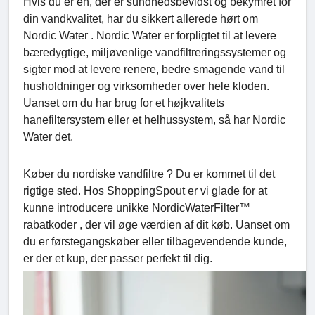
Hvis du er en, der er sundhedsbevidst og bekymret for
din vandkvalitet, har du sikkert allerede hørt om
Nordic Water . Nordic Water er forpligtet til at levere
bæredygtige, miljøvenlige vandfiltreringssystemer og
sigter mod at levere renere, bedre smagende vand til
husholdninger og virksomheder over hele kloden.
Uanset om du har brug for et højkvalitets
hanefiltersystem eller et helhussystem, så har Nordic
Water det.
Køber du nordiske vandfiltre ? Du er kommet til det
rigtige sted. Hos ShoppingSpout er vi glade for at
kunne introducere unikke NordicWaterFilter™
rabatkoder , der vil øge værdien af ​​dit køb. Uanset om
du er førstegangskøber eller tilbagevendende kunde,
er der et kup, der passer perfekt til dig.