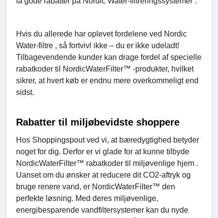
få gode rabatter på Nordic Water-filtreringssystemer .
Hvis du allerede har oplevet fordelene ved Nordic
Water-filtre , så fortvivl ikke – du er ikke udeladt!
Tilbagevendende kunder kan drage fordel af specielle
rabatkoder til NordicWaterFilter™ -produkter, hvilket
sikrer, at hvert køb er endnu mere overkommeligt end
sidst.
Rabatter til miljøbevidste shoppere
Hos Shoppingspout ved vi, at bæredygtighed betyder
noget for dig. Derfor er vi glade for at kunne tilbyde
NordicWaterFilter™ rabatkoder til miljøvenlige hjem .
Uanset om du ønsker at reducere dit CO2-aftryk og
bruge renere vand, er NordicWaterFilter™ den
perfekte løsning. Med deres miljøvenlige,
energibesparende vandfiltersystemer kan du nyde