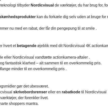
eteknologi tilbyder
Nordicvisual
de værktøjer, du har brug for, fo
skønhedsprodukter
kan du forkæle dig selv uden at bruge fo
er nu med en rabat, der får din pengepung til at smile .
er hvert et
betagende
øjeblik med dit Nordicvisual 4K actionka
e eller Nordicvisual vandtætte actionkamera-aftaler .
og fantastisk klarhed – alt sammen til en overkommelig pris.
dfange minder til en overkommelig pris .
ingsmidler gør det ubesværet.
icvisual
skrivebordsrenser
eller en
rabatkode
til Nordicvisual
ærktøjer, der forenkler livet.
marte shoppers mantra.