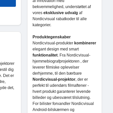
af innovation med
bekvemmelighed, understøttet af
vores
eksklusive udvalg
af
Nordicvisual rabatkoder til alle
kategorier.
Produktegenskaber
Nordicvisual-produkter
kombinerer
elegant design med smart
funktionalitet
. Fra Nordicvisual-
hjemmebiografprojektoren , der
ojektorer
leverer filmiske oplevelser
estil dig
derhjemme, til den bærbare
. Det er
Nordicvisual-projektor
, der er
dre,
perfekt til udendørs filmaftener -
yde det,
hvert produkt garanterer levende
billeder og ubesværet tilslutning.
For bilister forvandler Nordicvisual
Android-bilskærmen og