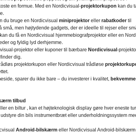
koste en formue. Med en Nordicvisual-
projektorkupon
kan du 
e.
an du bruge en Nordicvisual
miniprojektor
eller
rabatkoder
til
å små, men højtydende gadgets, der er ideelle til rejser eller sm
 kan du få en Nordicvisual hjemmebiografprojektor eller en Nord
leder og fyldig lyd derhjemme.
isual-projektor eller kuponer til bærbare
Nordicvisual
-projekto
finder dig.
trådløs projektorkupon eller Nordicvisual trådløse
projektorku
tet.
side, sparer du ikke bare – du investerer i kvalitet,
bekvemmel
skærm tilbud
ler en biltur , kan et højteknologisk display gøre hver eneste tu
u udstyre din bils instrumentbræt eller underholdningssystem m
icvisual
Android-bilskærm
eller Nordicvisual Android-bilskærm