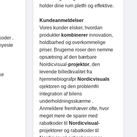
holder dine rum pletfri og effektive.
Kundeanmeldelser
Vores kunder elsker, hvordan
produkter
kombinerer
innovation,
koder .
holdbarhed og overkommelige
 nyeste
priser. Brugerne roser den nemme
opsætning af den bærbare
Nordicvisual-
projektor
, den
levende billedkvalitet fra
ke
hjemmebiografpr
Nordicvisuals
ojektoren og den problemfri
integration af bilens
underholdningsskærme .
Anmeldere fremhæver ofte, hvor
meget mere de sparer med
rabatkoder til
Nordicvisual
-
projektorer og rabatkoder til