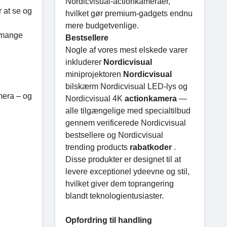
Nordicvisual-actionkameraer,
r at se og
hvilket gør premium-gadgets endnu
mere budgetvenlige.
r mange
Bestsellere
Nogle af vores mest elskede varer
inkluderer
Nordicvisual
miniprojektoren
Nordicvisual
bilskærm Nordicvisual LED-lys og
mera – og
Nordicvisual 4K
actionkamera
—
alle tilgængelige med specialtilbud
gennem verificerede Nordicvisual
bestsellere og Nordicvisual
trending products
rabatkoder
.
Disse produkter er designet til at
levere exceptionel ydeevne og stil,
hvilket giver dem toprangering
blandt teknologientusiaster.
Opfordring til handling