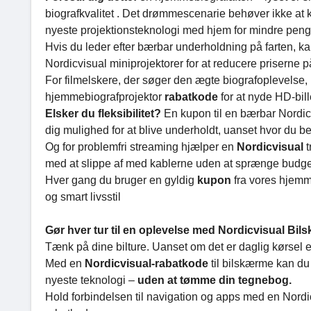
biografkvalitet . Det drømmescenarie behøver ikke at 
nyeste projektionsteknologi med hjem for mindre peng
Hvis du leder efter bærbar underholdning på farten, k
Nordicvisual miniprojektorer for at reducere priserne p
For filmelskere, der søger den ægte biografoplevelse,
hjemmebiografprojektor
rabatkode
for at nyde HD-bil
Elsker du fleksibilitet?
En kupon til en bærbar Nordicv
dig mulighed for at blive underholdt, uanset hvor du be
Og for problemfri streaming hjælper en
Nordicvisual
med at slippe af med kablerne uden at sprænge budget
Hver gang du bruger en gyldig
kupon
fra vores hjemme
og smart livsstil
Gør hver tur til en oplevelse med Nordicvisual Bil
Tænk på dine bilture. Uanset om det er daglig kørsel el
Med en
Nordicvisual-rabatkode
til bilskærme kan d
nyeste teknologi –
uden at tømme din tegnebog.
Hold forbindelsen til navigation og apps med en Nord