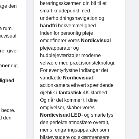
berøringsskærmen din bil til et
tage den
smart knudepunkt med
underholdningsnavigation og
håndfri
bekvemmelighed.
å rum.
Inden for personlig pleje
icvisual
omdefinerer vores
Nordicvisual
-
plejeapparater og
rer giver
hudplejeværktøjer moderne
velvære med præcisionsteknologi.
poner
dig
For eventyrlystne indfanger det
vandtætte
Nordicvisual
-
ighed
actionkamera ethvert spændende
øjeblik i
fantastisk
4K-klarhed.
Og når det kommer til dine
omgivelser, skaber vores
r bedre.
Nordicvisual LED
- og smarte lys
ed den
den perfekte atmosfære overalt,
mens rengøringsapparater som
bilstøvsugere og skærmrensere