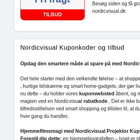
Besøg siden og få grat
nordicvisual.dk
TILBUD
Nordicvisual Kuponkoder og tilbud
Opdag den smartere måde at spare på med Nordicv
Det hele starter med den velkendte følelse – at shoppe i
, hurtige bilskærme og smart home-gadgets, der gør livet 
nu dette – du holder vores
kuponwebsted
åbent, og 
magien ved en Nordicvisu
a
l
rabatkode
. Det er ikke 
tilfredsstillelsen ved smart shopping og tilliden til, at
hver gang du handler.
Hjemmefilmsmagi med Nordicvisual Projektor Ku
Forestil dig dette:
en hjemmebiografaften – lyset er s