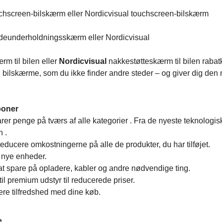
uchscreen-bilskærm eller Nordicvisual touchscreen-bilskærm
eunderholdningsskærm eller Nordicvisual
m til bilen eller
Nordicvisual
nakkestøtteskærm til bilen rabat
il bilskærme, som du ikke finder andre steder – og giver dig den
poner
arer penge på tværs af alle kategorier . Fra de nyeste teknologis
n .
 at reducere omkostningerne på alle de produkter, du har tilføjet.
t nye enheder.
 at spare på opladere, kabler og andre nødvendige ting.
til premium udstyr til reducerede priser.
re tilfredshed med dine køb.
e