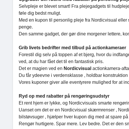
Selvpleje er blevet smart! Fra plejegadgets til hudplej
føle dig bedst muligt.
Med en kupon til personlig pleje fra Nordicvisual eller
penge.
Den samme gadget, der gør dine morgener lettere, komm
Grib livets bedrifter med tilbud på actionkameraer
Forestil dig selv på toppen af et bjerg, hvor du indfang
ved, at du har fået det til en fantastisk pris.
Det er magien ved en
Nordicvisual
actionkamera-aftal
Du får ydeevne i verdensklasse , holdbar konstruktion 
Vores kuponer giver alle eventyrere mulighed for at in
Ryd op med rabatter på rengøringsudstyr
Et rent hjem er lykke, og Nordicvisuals smarte rengør
Uanset om det er en Nordicvisual skærmrenser , Nord
bilstøvsuger , hjælper hver kupon dig med at spare på v
Rengør hurtigere. Spar mere. Lev bedre. Det er den s