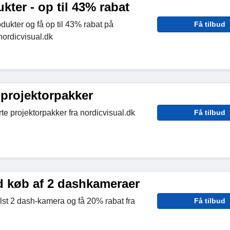
ter - op til 43% rabat
ukter og få op til 43% rabat på
Få tilbud
nordicvisual.dk
 projektorpakker
e projektorpakker fra nordicvisual.dk
Få tilbud
d køb af 2 dashkameraer
lst 2 dash-kamera og få 20% rabat fra
Få tilbud