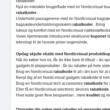
rabatkoder .
Nyd en interaktiv brugerflade med en Nordicvisual to
rabatkoder
.
Underhold passagererne med en Nordicvisual bagsæd
bagsædeunderholdningsskærm
rabatkoder
. Bring
luksus og komfort med en Nordicvisual nakkestøtteskær
Vores hjemmeside introducerer eksklusive
kuponer
t
teknologi til de laveste priser nogensinde.
Opdag skjulte skatte med Nordicvisual produktku
Når du køber hos os, får du ikke bare ét tilbud – du sp
gadgets til plejeprodukter , får du rabatter på hele side
Brug en Nordicvisual
rabatkode
til alt i din kurv for
Benyt dig af en Nordicvisual gadgets rabatkode til hel
Brug en Nordicvisual tech accessories
rabatkode
for
Eller få en Nordicvisual electronic devices
rabatkode
Hver kode giver flere besparelser , mere
kvalitet
og me
Opgrader din rutine med rabatter på personlig plej