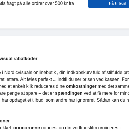
is fragt på alle ordrer over 500 kr fra
Få tilbud
isual rabatkoder
 Nordicvisuals onlinebutik , din indkøbskurv fuld af stilfulde pr
lettere. Alt føles perfekt ... indtil du ser prisen ved kassen. For
med et enkelt klik reduceres dine
omkostninger
med det samme
bare penge at spare – det er
spændingen
ved at få mere for min
 du har opdaget et tilbud, som andre har ignoreret.
Sådan kan du n
poner
lukket,
popcornene
poppes, og din yndlingsfilm projiceres i