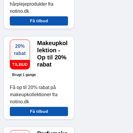
hårplejeprodukter fra
notino.dk
Få tilbud
Makeupkol
20%
lektion -
rabat
Op til 20%
rabat
TILBUD
Brugt 1 gange
Få op til 20% rabat på
makeupkollektioner fra
notino.dk
Få tilbud