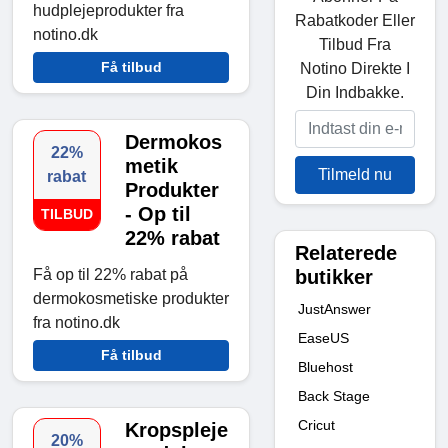
hudplejeprodukter fra
Rabatkoder Eller
notino.dk
Tilbud Fra
Få tilbud
Notino Direkte I
Din Indbakke.
Dermokos
22%
metik
Tilmeld nu
rabat
Produkter
- Op til
TILBUD
22% rabat
Relaterede
butikker
Få op til 22% rabat på
dermokosmetiske produkter
JustAnswer
fra notino.dk
EaseUS
Få tilbud
Bluehost
Back Stage
Cricut
Kropspleje
20%