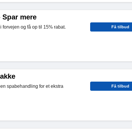
– Spar mere
forvejen og få op til 15% rabat.
Få tilbud
pakke
en spabehandling for et ekstra
Få tilbud