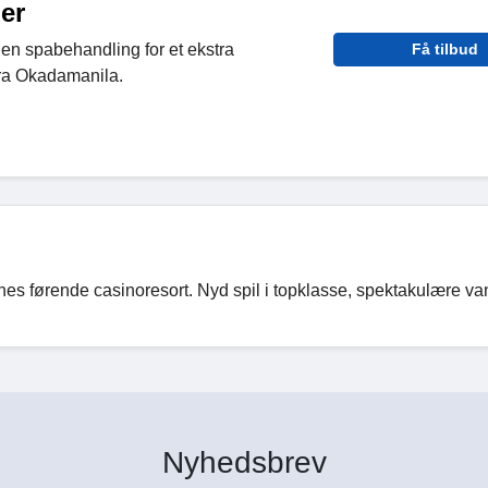
ier
en spabehandling for et ekstra
Få tilbud
ra Okadamanila.
rnes førende casinoresort. Nyd spil i topklasse, spektakulære 
Nyhedsbrev