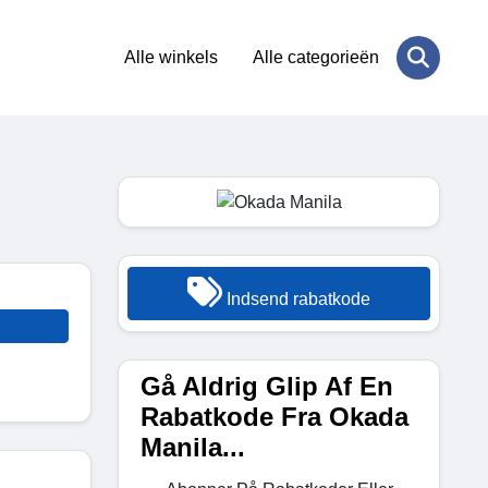
Alle winkels
Alle categorieën
Indsend rabatkode
Gå Aldrig Glip Af En
Rabatkode Fra Okada
Manila...