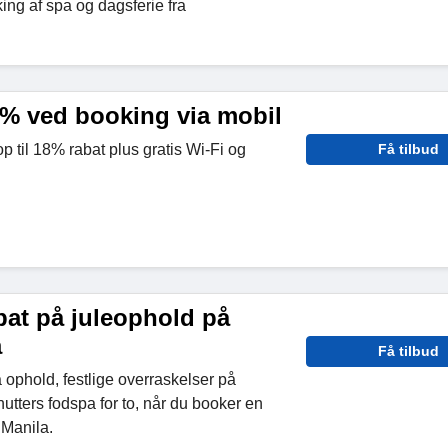
ng af spa og dagsferie fra
8% ved booking via mobil
p til 18% rabat plus gratis Wi-Fi og
Få tilbud
bat på juleophold på
a
Få tilbud
 ophold, festlige overraskelser på
utters fodspa for to, når du booker en
 Manila.