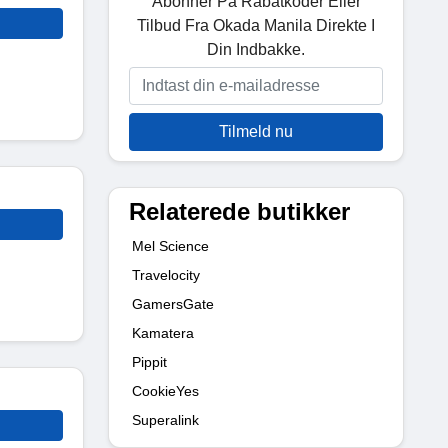
Abonner På Rabatkoder Eller
Tilbud Fra Okada Manila Direkte I
Din Indbakke.
Tilmeld nu
Relaterede butikker
Mel Science
Travelocity
GamersGate
Kamatera
Pippit
CookieYes
Superalink