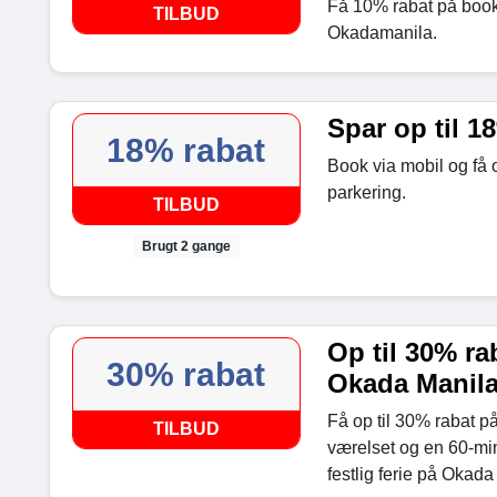
Få 10% rabat på booki
TILBUD
Okadamanila.
Spar op til 1
18% rabat
Book via mobil og få o
parkering.
TILBUD
Brugt 2 gange
Op til 30% ra
30% rabat
Okada Manil
Få op til 30% rabat på
TILBUD
værelset og en 60-min
festlig ferie på Okada