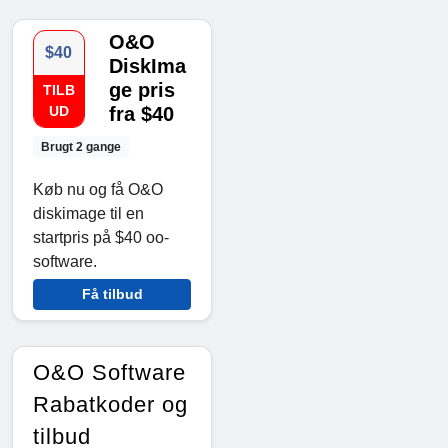
O&O
$40
DiskIma
ge pris
TILB
UD
fra $40
Brugt 2 gange
Køb nu og få O&O
diskimage til en
startpris på $40 oo-
software.
Få tilbud
O&O Software
Rabatkoder og
tilbud