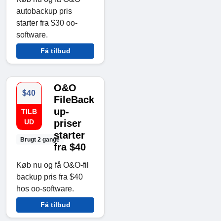
autobackup pris
starter fra $30 oo-
software.
Få tilbud
O&O
$40
FileBack
up-
TILB
UD
priser
starter
Brugt 2 gange
fra $40
Køb nu og få O&O-fil
backup pris fra $40
hos oo-software.
Få tilbud