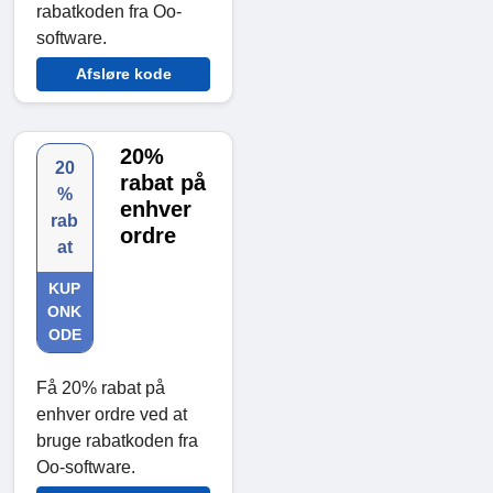
rabatkoden fra Oo-
software.
Afsløre kode
20%
20
rabat på
%
enhver
rab
ordre
at
KUP
ONK
ODE
Få 20% rabat på
enhver ordre ved at
bruge rabatkoden fra
Oo-software.