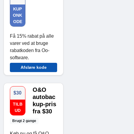
KUP
ONK
ODE
Få 15% rabat på alle
varer ved at bruge
rabatkoden fra Oo-
software.
Afsløre kode
O&O
$30
autobac
kup-pris
TILB
UD
fra $30
Brugt 2 gange
Køb nu og få O&O