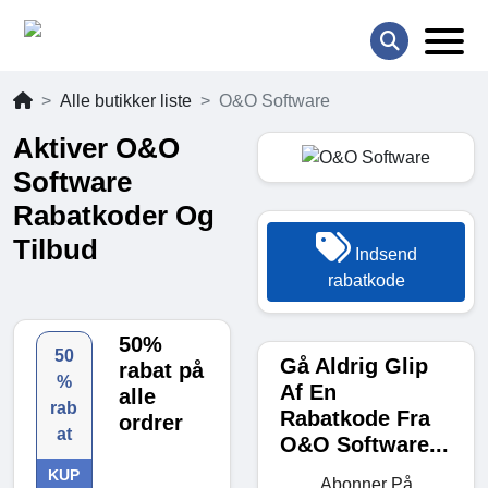
Alle butikker liste
O&O Software
Aktiver O&O
Software
Rabatkoder Og
Tilbud
Indsend
rabatkode
50%
50
Gå Aldrig Glip
rabat på
%
Af En
alle
rab
Rabatkode Fra
ordrer
at
O&O Software...
KUP
Abonner På