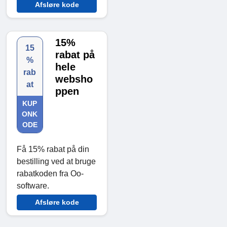
Afsløre kode
15%
15
rabat på
%
hele
rab
websho
at
ppen
KUP
ONK
ODE
Få 15% rabat på din
bestilling ved at bruge
rabatkoden fra Oo-
software.
Afsløre kode