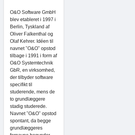
O&O Software GmbH
blev etableret i 1997 i
Berlin, Tyskland af
Oliver Falkenthal og
Olaf Kehrer. Idéen til
navnet "O&O" opstod
tilbage i 1991 i form af
O&O Systemtechnik
GbR, en virksomhed,
der tilbyder software
specifikt til
studerende, mens de
to grundlæggere
stadig studerede.
Navnet "O&O" opstod
spontant, da begge
grundlæggeres