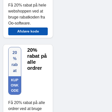
Få 20% rabat på hele
webshoppen ved at
bruge rabatkoden fra
Oo-software.
Afsløre kode
20%
20
rabat på
%
alle
rab
ordrer
at
KUP
ONK
ODE
Få 20% rabat på alle
ordrer ved at bruge