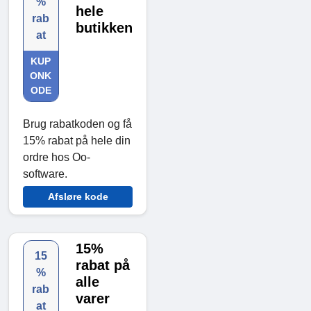
%
hele
rab
butikken
at
KUP
ONK
ODE
Brug rabatkoden og få
15% rabat på hele din
ordre hos Oo-
software.
Afsløre kode
15%
15
rabat på
%
alle
rab
varer
at