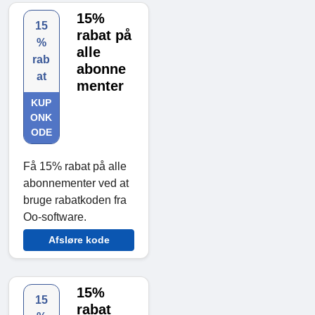
15%
15
rabat på
%
alle
rab
abonne
at
menter
KUP
ONK
ODE
Få 15% rabat på alle
abonnementer ved at
bruge rabatkoden fra
Oo-software.
Afsløre kode
15%
15
rabat