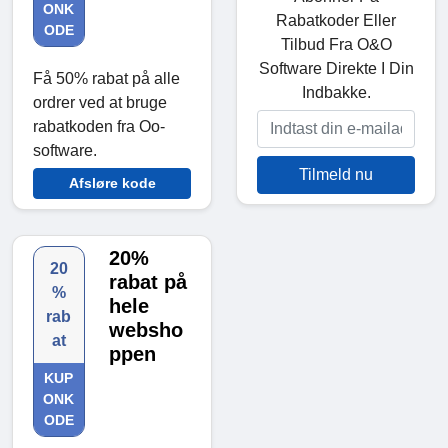
ONK
Rabatkoder Eller
ODE
Tilbud Fra O&O
Software Direkte I Din
Få 50% rabat på alle
Indbakke.
ordrer ved at bruge
rabatkoden fra Oo-
software.
Tilmeld nu
Afsløre kode
20%
20
rabat på
%
hele
rab
websho
at
ppen
KUP
ONK
ODE