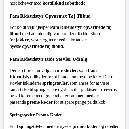
hest behøver med 
kosttilskud rabatkode
.
Pam Rideudstyr Opvarmet Tøj Tilbud
For koldt vejr hjælper 
Pam Rideudstyr opvarmede tøj 
tilbud
 med at holde dig varm under dit ride. Shop 
for 
jakker
, 
veste
, og mere ved at bruge de 
nyeste 
opvarmede tøj tilbud
.
Pam Rideudstyr Ride Støvler Udsalg
Der er et bredt udvalg af 
ride støvler
, som 
Pam 
Rideudstyr
 tilbyder for at imødekomme dine krav. Disse 
støvler inkluderer 
springstøvler
, som anses for at være 
fantastiske til springryttere og dem, der praktiserer 
dressur
, 
og vil komme med gode rabatter sammen med de 
passende 
promo koder
 for at spare penge på dit køb.
Springstøvler Promo Koder
Find 
springstøvler
 med de nyeste 
promo koder
 og rabatter 