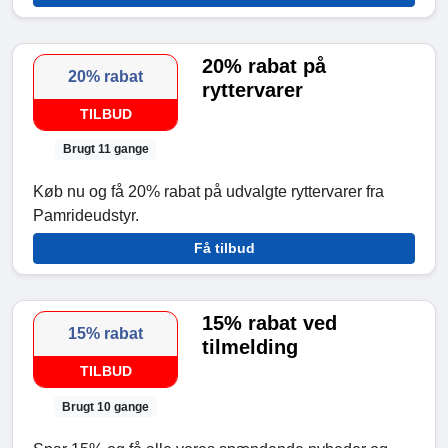
20% rabat på
20% rabat
ryttervarer
TILBUD
Brugt 11 gange
Køb nu og få 20% rabat på udvalgte ryttervarer fra
Pamrideudstyr.
Få tilbud
15% rabat ved
15% rabat
tilmelding
TILBUD
Brugt 10 gange