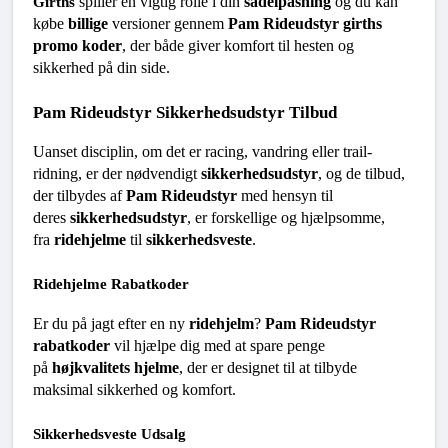
 spiller en vigtig rolle i din 
sadelpasning
 og du kan 
Girths
købe 
billige
 versioner gennem 
Pam Rideudstyr girths 
promo koder
, der både giver komfort til hesten og 
sikkerhed på din side.
Pam Rideudstyr Sikkerhedsudstyr Tilbud
Uanset disciplin, om det er racing, vandring eller trail-
ridning, er der nødvendigt 
sikkerhedsudstyr
, og de tilbud, 
der tilbydes af 
Pam Rideudstyr
 med hensyn til 
deres 
sikkerhedsudstyr
, er forskellige og hjælpsomme, 
fra 
ridehjelme
 til 
sikkerhedsveste
.
Ridehjelme Rabatkoder
Er du på jagt efter en ny 
ridehjelm
? 
Pam Rideudstyr 
rabatkoder
 vil hjælpe dig med at spare penge 
på 
højkvalitets hjelme
, der er designet til at tilbyde 
maksimal sikkerhed og komfort.
Sikkerhedsveste Udsalg