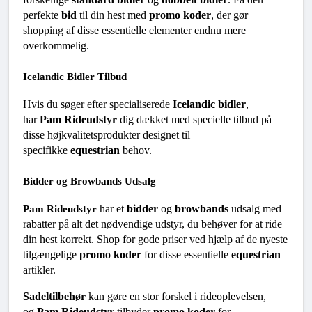
perfekte 
bid
 til din hest med 
promo koder
, der gør 
shopping af disse essentielle elementer endnu mere 
overkommelig.
Icelandic Bidler Tilbud
Hvis du søger efter specialiserede 
Icelandic bidler
, 
har 
Pam Rideudstyr
 dig dækket med specielle tilbud på 
disse højkvalitetsprodukter designet til 
specifikke 
equestrian
 behov.
Bidder og Browbands Udsalg
 har et 
bidder
 og 
browbands
 udsalg med 
Pam Rideudstyr
rabatter på alt det nødvendige udstyr, du behøver for at ride 
din hest korrekt. Shop for gode priser ved hjælp af de nyeste 
tilgængelige 
promo koder
 for disse essentielle 
equestrian
artikler.
Sadeltilbehør
 kan gøre en stor forskel i rideoplevelsen, 
og 
Pam Rideudstyr
 tilbyder 
promo koder
 for 