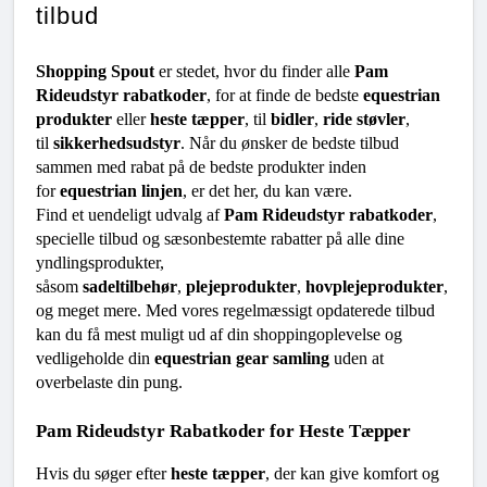
tilbud
Shopping Spout
 er stedet, hvor du finder alle 
Pam 
Rideudstyr rabatkoder
, for at finde de bedste 
equestrian 
produkter
 eller 
heste tæpper
, til 
bidler
, 
ride støvler
, 
til 
sikkerhedsudstyr
. Når du ønsker de bedste tilbud 
sammen med rabat på de bedste produkter inden 
for 
equestrian linjen
, er det her, du kan være.
Find et uendeligt udvalg af 
Pam Rideudstyr rabatkoder
, 
specielle tilbud og sæsonbestemte rabatter på alle dine 
yndlingsprodukter, 
såsom 
sadeltilbehør
, 
plejeprodukter
, 
hovplejeprodukter
, 
og meget mere. Med vores regelmæssigt opdaterede tilbud 
kan du få mest muligt ud af din shoppingoplevelse og 
vedligeholde din 
equestrian gear samling
 uden at 
overbelaste din pung.
Pam Rideudstyr Rabatkoder for Heste Tæpper
Hvis du søger efter 
heste tæpper
, der kan give komfort og 