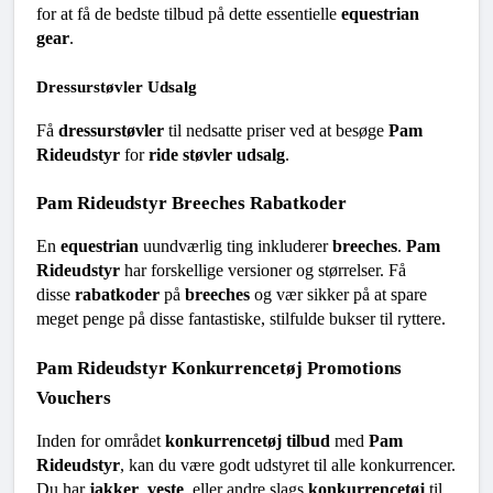
for at få de bedste tilbud på dette essentielle 
equestrian 
gear
.
Dressurstøvler Udsalg
Få 
dressurstøvler
 til nedsatte priser ved at besøge 
Pam 
Rideudstyr
 for 
ride støvler udsalg
.
Pam Rideudstyr Breeches Rabatkoder
En 
equestrian
 uundværlig ting inkluderer 
breeches
. 
Pam 
Rideudstyr
 har forskellige versioner og størrelser. Få 
disse 
rabatkoder
 på 
breeches
 og vær sikker på at spare 
meget penge på disse fantastiske, stilfulde bukser til ryttere.
Pam Rideudstyr Konkurrencetøj Promotions 
Vouchers
Inden for området 
konkurrencetøj tilbud
 med 
Pam 
Rideudstyr
, kan du være godt udstyret til alle konkurrencer. 
Du har 
jakker
, 
veste
, eller andre slags 
konkurrencetøj
 til 