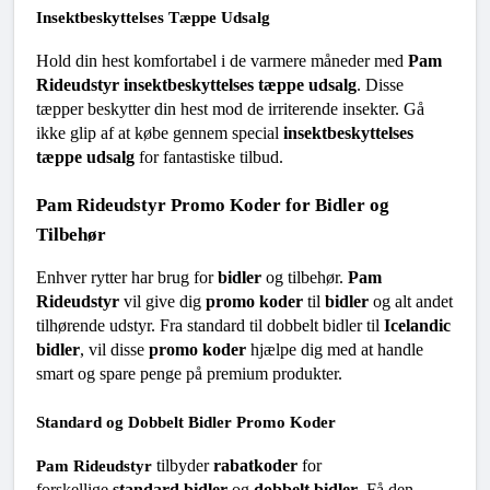
Insektbeskyttelses Tæppe Udsalg
Hold din hest komfortabel i de varmere måneder med 
Pam 
Rideudstyr insektbeskyttelses tæppe udsalg
. Disse 
tæpper beskytter din hest mod de irriterende insekter. Gå 
ikke glip af at købe gennem special 
insektbeskyttelses 
tæppe udsalg
 for fantastiske tilbud.
Pam Rideudstyr Promo Koder for Bidler og 
Tilbehør
Enhver rytter har brug for 
bidler
 og tilbehør. 
Pam 
Rideudstyr
 vil give dig 
promo koder
 til 
bidler
 og alt andet 
tilhørende udstyr. Fra standard til dobbelt bidler til 
Icelandic 
bidler
, vil disse 
promo koder
 hjælpe dig med at handle 
smart og spare penge på premium produkter.
Standard og Dobbelt Bidler Promo Koder
 tilbyder 
rabatkoder
 for 
Pam Rideudstyr
forskellige 
standard bidler
 og 
dobbelt bidler
. Få den 