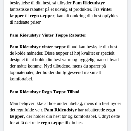
beskyttelse til din hest, så tilbyder 
Pam Rideudstyr
fantastiske rabatter på et udvalg af produkter. Fra 
vinter 
tæpper
 til 
regn tæpper
, kan alt omkring din hest opfyldes 
til nedsatte priser.
Pam Rideudstyr Vinter Tæppe Rabatter
 tilbud kan beskytte din hest i 
Pam Rideudstyr vinter tæppe
de kolde måneder. Disse tæpper af høj kvalitet er specielt 
designet til at holde din hest varm og hyggelig, uanset hvad 
der måtte komme. Nyd tilbudene, mens du sparer på 
topmaterialer, der holder din følgesvend maximalt 
komfortabel.
Pam Rideudstyr Regn Tæppe Tilbud
Man behøver ikke at lide under ubehag, mens din hest nyder 
det regnfulde vejr. 
Pam Rideudstyr
 har rabatterede 
regn 
tæpper
, der holder din hest tør og komfortabel. Udnyt dette 
for at få det rette 
regn tæppe
 til din hest.