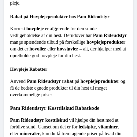
pleje.
Rabat på Hovplejeprodukter hos Pam Rideudstyr
Korrekt 
hovpleje
 er afgørende for den sunde 
vedligeholdelse af din hest. Derudover har 
Pam Rideudstyr
mange spændende tilbud på forskellige 
hovplejeprodukter
, 
om det er 
hovolier
 eller 
hovstøvler
 – alt, der hjælper med at 
opretholde god hovpleje for din hest.
Hovpleje Rabatter
Anvend 
Pam Rideudstyr rabat
 på 
hovplejeprodukter
 og 
få de bedste egnede produkter til din hest til meget 
overkommelige priser.
Pam Rideudstyr Kosttilskud Rabatkode
Pam Rideudstyr kosttilskud
 vil hjælpe din hest med at 
forblive sund. Uanset om det er for 
ledstøtte
, 
vitaminer
, 
eller 
mineraler
, kan du få fremragende priser på hvad din 