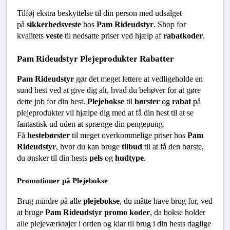
Tilføj ekstra beskyttelse til din person med udsalget 
på 
sikkerhedsveste
 hos 
Pam Rideudstyr
. Shop for 
kvalitets 
veste
 til nedsatte priser ved hjælp af 
rabatkoder
.
Pam Rideudstyr Plejeprodukter Rabatter
Pam Rideudstyr
 gør det meget lettere at vedligeholde en 
sund hest ved at give dig alt, hvad du behøver for at gøre 
dette job for din hest. 
Plejebokse
 til 
børster
 og 
rabat
 på 
plejeprodukter vil hjælpe dig med at få din hest til at se 
fantastisk ud uden at sprænge din pengepung.
Få 
hestebørster
 til meget overkommelige priser hos 
Pam 
Rideudstyr
, hvor du kan bruge 
tilbud
 til at få den børste, 
du ønsker til din hests 
pels
 og 
hudtype
.
Promotioner på Plejebokse
Brug mindre på alle 
plejebokse
, du måtte have brug for, ved 
at bruge 
Pam Rideudstyr promo koder
, da bokse holder 
alle plejeværktøjer i orden og klar til brug i din hests daglige 