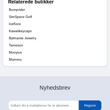
Relaterede butikker
Bumprider
SimSpace Golf
IceKore
Kawaiikeycaps
Balmante Jewelry
Tameson
Mooyius
Mammu
Nyhedsbrev
Register