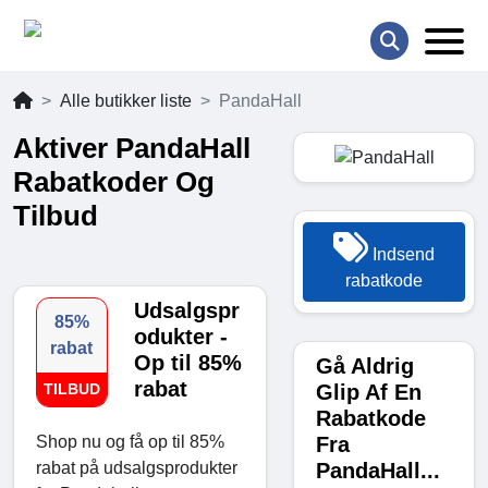
Alle butikker liste
PandaHall
Aktiver PandaHall
Rabatkoder Og
Tilbud
Indsend
rabatkode
Udsalgspr
85%
odukter -
rabat
Op til 85%
Gå Aldrig
rabat
Glip Af En
TILBUD
Rabatkode
Fra
Shop nu og få op til 85%
PandaHall...
rabat på udsalgsprodukter