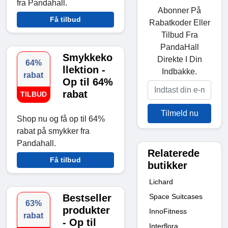
fra Pandahall.
Abonner På
Få tilbud
Rabatkoder Eller
Tilbud Fra
PandaHall
Smykkeko
Direkte I Din
64%
llektion -
Indbakke.
rabat
Op til 64%
rabat
TILBUD
Tilmeld nu
Shop nu og få op til 64%
rabat på smykker fra
Pandahall.
Relaterede
Få tilbud
butikker
Lichard
Space Suitcases
Bestseller
63%
produkter
InnoFitness
rabat
- Op til
Interflora