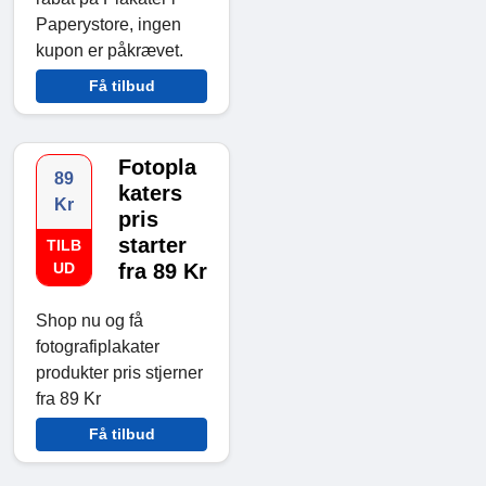
Paperystore, ingen
kupon er påkrævet.
Få tilbud
Fotopla
89
katers
Kr
pris
starter
TILB
UD
fra 89 Kr
Shop nu og få
fotografiplakater
produkter pris stjerner
fra 89 Kr
Få tilbud