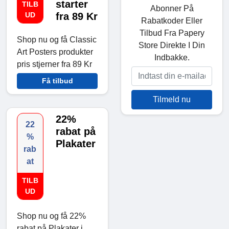
starter
TILB
Abonner På
UD
fra 89 Kr
Rabatkoder Eller
Tilbud Fra Papery
Shop nu og få Classic
Store Direkte I Din
Art Posters produkter
Indbakke.
pris stjerner fra 89 Kr
Få tilbud
Tilmeld nu
22%
22
rabat på
%
Plakater
rab
at
TILB
UD
​​Shop nu og få 22%
rabat på Plakater i