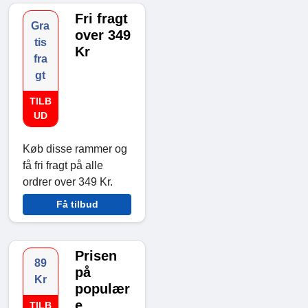
Fri fragt
Gra
over 349
tis
Kr
fra
gt
TILB
UD
Køb disse rammer og
få fri fragt på alle
ordrer over 349 Kr.​
Få tilbud
Prisen
89
på
Kr
populær
e
TILB