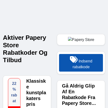
Aktiver Papery
Store
Rabatkoder Og
Tilbud
Indsend
rabatkode
Klassisk
22
Gå Aldrig Glip
e
%
Af En
kunstpla
rab
Rabatkode Fra
katers
at
Papery Store...
pris