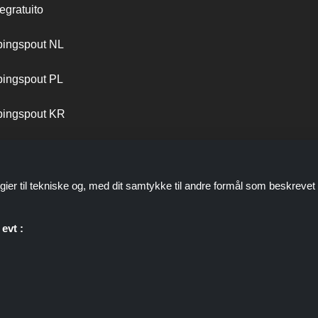
egratuito
ingspout NL
ingspout PL
ingspout KR
ingspout PT
gier til tekniske og, med dit samtykke til andre formål som beskrevet 
evt :
personale er ikke involveret, når du foretager et køb via disse links, 