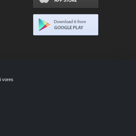
i vores
Shoppingspout.com/dk optjener kun