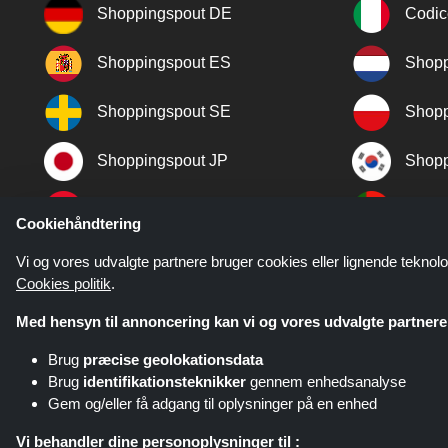
Shoppingspout DE
Codic
Shoppingspout ES
Shopp
Shoppingspout SE
Shopp
Shoppingspout JP
Shopp
Shoppingspout TR
Shopp
Cookiehåndtering
Shoppingspout NO
Vi og vores udvalgte partnere bruger cookies eller lignende teknolo
Cookies politik
.
Med hensyn til annoncering kan vi og vores udvalgte partnere 
Brug
præcise geolokationsdata
Brug
identifikationsteknikker
gennem enhedsanalyse
Gem og/eller få adgang til oplysninger på en enhed
Shoppingspout.com/dk eller dets 
Vi behandler dine personoplysninger til :