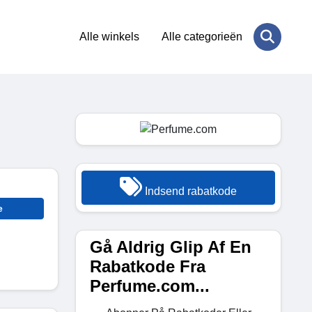
Alle winkels
Alle categorieën
Indsend rabatkode
e
Gå Aldrig Glip Af En
Rabatkode Fra
Perfume.com...