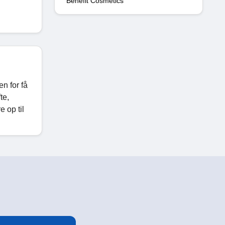
Benefit Cosmetics
n for få
te,
 op til