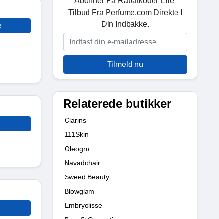
Abonner På Rabatkoder Eller
Tilbud Fra Perfume.com Direkte I
Din Indbakke.
e
Tilmeld nu
Relaterede butikker
Clarins
111Skin
Oleogro
Navadohair
Sweed Beauty
Blowglam
Embryolisse