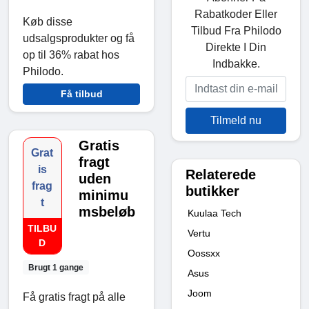
Rabatkoder Eller
Køb disse
Tilbud Fra Philodo
udsalgsprodukter og få
Direkte I Din
op til 36% rabat hos
Indbakke.
Philodo.
Få tilbud
Tilmeld nu
Gratis
Grat
fragt
is
Relaterede
uden
frag
butikker
minimu
t
msbeløb
Kuulaa Tech
TILBU
Vertu
D
Oossxx
Brugt 1 gange
Asus
Joom
Få gratis fragt på alle