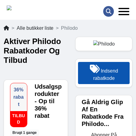
Alle butikker liste
Philodo
Aktiver Philodo
Rabatkoder Og
Tilbud
Indsend
rabatkode
Udsalgsp
36%
rodukter
raba
- Op til
Gå Aldrig Glip
t
36%
Af En
rabat
Rabatkode Fra
TILBU
D
Philodo...
Brugt 1 gange
Abonner På