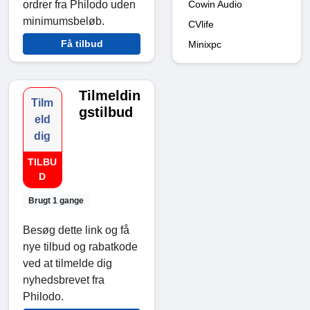
ordrer fra Philodo uden
Cowin Audio
minimumsbeløb.
CVlife
Få tilbud
Minixpc
Tilmeldin
Tilm
gstilbud
eld
dig
TILBU
D
Brugt 1 gange
Besøg dette link og få
nye tilbud og rabatkode
ved at tilmelde dig
nyhedsbrevet fra
Philodo.