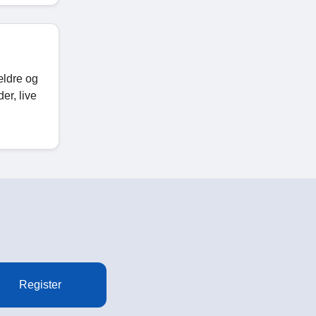
ældre og
er, live
Register