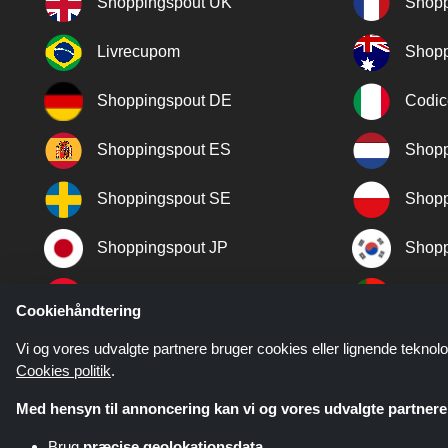
Shoppingspout UK
Shopp
Livrecupom
Shopp
Shoppingspout DE
Codic
Shoppingspout ES
Shopp
Shoppingspout SE
Shopp
Shoppingspout JP
Shopp
Shoppingspout TR
Shopp
Cookiehåndtering
Shoppingspout NO
Vi og vores udvalgte partnere bruger cookies eller lignende teknolo
Cookies politik
.
Med hensyn til annoncering kan vi og vores udvalgte partnere 
Brug
præcise geolokationsdata