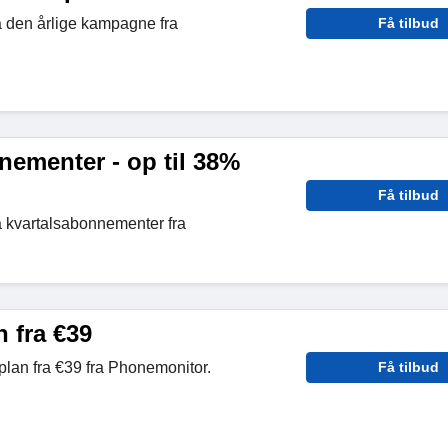
å den årlige kampagne fra
Få tilbud
nementer - op til 38%
Få tilbud
å kvartalsabonnementer fra
 fra €39
lan fra €39 fra Phonemonitor.
Få tilbud