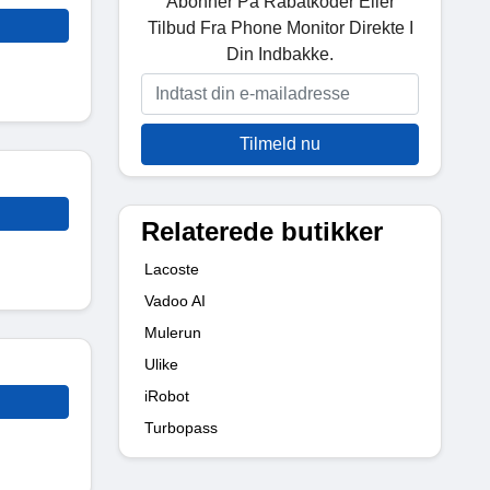
Abonner På Rabatkoder Eller
Tilbud Fra Phone Monitor Direkte I
Din Indbakke.
Tilmeld nu
Relaterede butikker
Lacoste
Vadoo AI
Mulerun
Ulike
iRobot
Turbopass