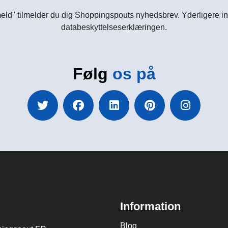
meld" tilmelder du dig Shoppingspouts nyhedsbrev. Yderligere in
databeskyttelseserklæringen.
Følg
os på
Information
Blog