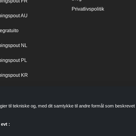
ingspout FR
Privatlivspolitik
ingspout AU
egratuito
ingspout NL
ingspout PL
ingspout KR
ingspout PT
gier til tekniske og, med dit samtykke til andre formål som beskrevet 
evt :