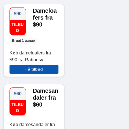
Dameloa
$90
fers fra
$90
TILBU
D
Brugt 1 gange
Køb dameloafers fra
$90 fra Raboesy.
Få tilbud
Damesan
$60
daler fra
$60
TILBU
D
Køb damesandaler fra