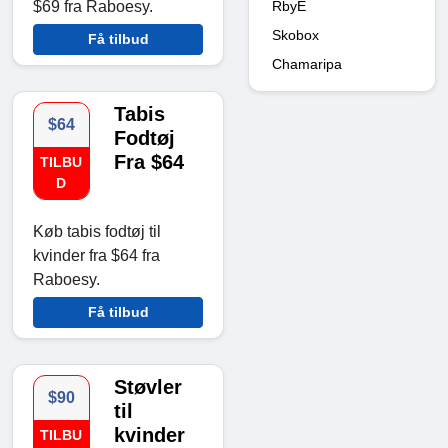
$69 fra Raboesy.
RbyE
Skobox
Få tilbud
Chamaripa
Tabis
$64
Fodtøj
Fra $64
TILBU
D
Køb tabis fodtøj til
kvinder fra $64 fra
Raboesy.
Få tilbud
Støvler
$90
til
kvinder
TILBU