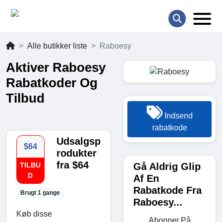
Alle butikker liste
Raboesy
Aktiver Raboesy
Rabatkoder Og
Tilbud
Indsend
rabatkode
Udsalgsp
$64
rodukter
fra $64
Gå Aldrig Glip
TILBU
D
Af En
Rabatkode Fra
Brugt 1 gange
Raboesy...
Køb disse
Abonner På