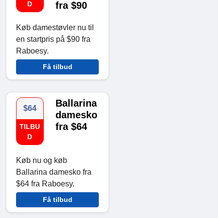
D
fra $90
Køb damestøvler nu til
en startpris på $90 fra
Raboesy.
Få tilbud
Ballarina
$64
damesko
fra $64
TILBU
D
Køb nu og køb
Ballarina damesko fra
$64 fra Raboesy.
Få tilbud