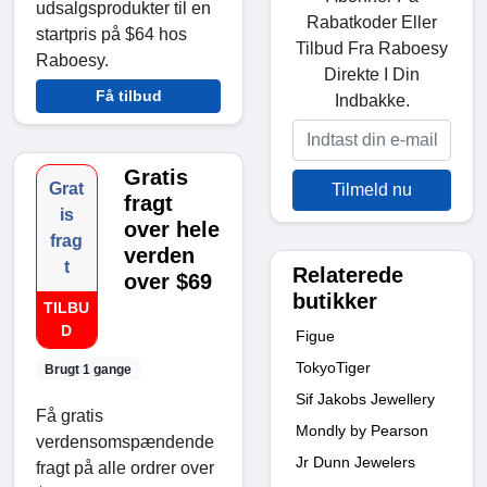
udsalgsprodukter til en
Rabatkoder Eller
startpris på $64 hos
Tilbud Fra Raboesy
Raboesy.
Direkte I Din
Få tilbud
Indbakke.
Gratis
Grat
Tilmeld nu
fragt
is
over hele
frag
verden
t
Relaterede
over $69
butikker
TILBU
D
Figue
TokyoTiger
Brugt 1 gange
Sif Jakobs Jewellery
Få gratis
Mondly by Pearson
verdensomspændende
Jr Dunn Jewelers
fragt på alle ordrer over