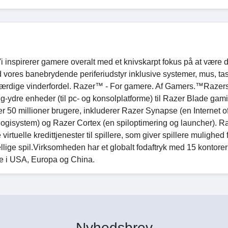
 inspirerer gamere overalt med et knivskarpt fokus på at være 
ed vores banebrydende periferiudstyr inklusive systemer, mus, tas
etfærdige vinderfordel. Razer™ - For gamere. Af Gamers.™Razer
ydre enheder (til pc- og konsolplatforme) til Razer Blade gam
 50 millioner brugere, inkluderer Razer Synapse (en Internet o
logisystem) og Razer Cortex (en spiloptimering og launcher). R
virtuelle kredittjenester til spillere, som giver spillere mulighed f
ellige spil.Virksomheden har et globalt fodaftryk med 15 kontore
re i USA, Europa og China.
Nyhedsbrev