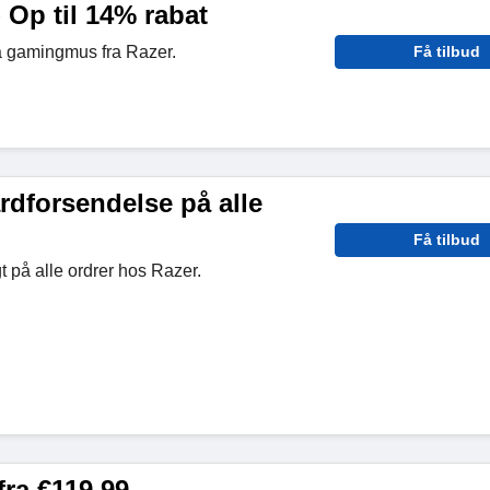
Op til 14% rabat
å gamingmus fra Razer.
Få tilbud
rdforsendelse på alle
Få tilbud
t på alle ordrer hos Razer.
fra €119.99