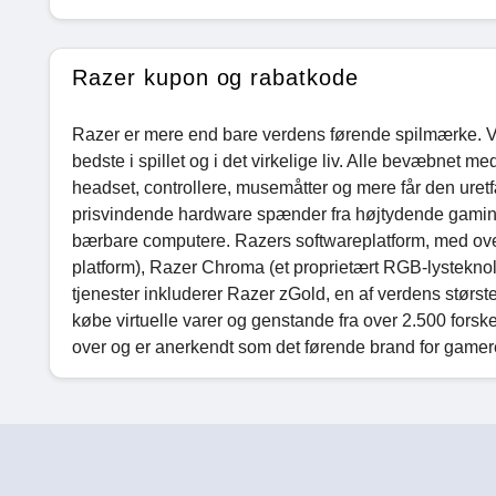
Razer kupon og rabatkode
Razer er mere end bare verdens førende spilmærke. Vi
bedste i spillet og i det virkelige liv. Alle bevæbnet m
headset, controllere, musemåtter og mere får den ur
prisvindende hardware spænder fra højtydende gaming-
bærbare computere. Razers softwareplatform, med over
platform), Razer Chroma (et proprietært RGB-lystekno
tjenester inkluderer Razer zGold, en af ​​verdens største 
købe virtuelle varer og genstande fra over 2.500 forsk
over og er anerkendt som det førende brand for game