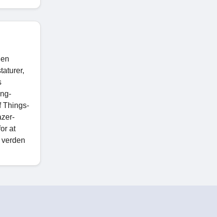
den
taturer,
s
ing-
f Things-
azer-
or at
r verden