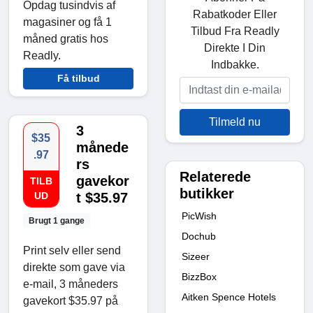
Opdag tusindvis af
Rabatkoder Eller
magasiner og få 1
Tilbud Fra Readly
måned gratis hos
Direkte I Din
Readly.
Indbakke.
Få tilbud
Tilmeld nu
3
$35
månede
.97
rs
Relaterede
gavekor
TILB
butikker
UD
t $35.97
PicWish
Brugt 1 gange
Dochub
Print selv eller send
Sizeer
direkte som gave via
BizzBox
e-mail, 3 måneders
Aitken Spence Hotels
gavekort $35.97 på