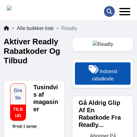
Alle butikker liste
Readly
Aktiver Readly
Rabatkoder Og
Tilbud
Indsend
rabatkode
Tusindvi
Gra
s af
tis
magasin
Gå Aldrig Glip
er
Af En
TILB
UD
Rabatkode Fra
Readly...
Brugt 1 gange
Abonner På