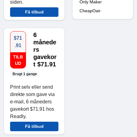
siden.
Only Maker
CheapOair
Få tilbud
6
$71
månede
.91
rs
gavekor
TILB
UD
t $71.91
Brugt 1 gange
Print selv eller send
direkte som gave via
e-mail, 6 måneders
gavekort $71.91 hos
Readly.
Få tilbud