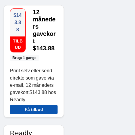
12
$14
månede
3.8
rs
8
gavekor
t
TILB
UD
$143.88
Brugt 1 gange
Print selv eller send
direkte som gave via
e-mail, 12 måneders
gavekort $143.88 hos
Readly.
Få tilbud
Readly