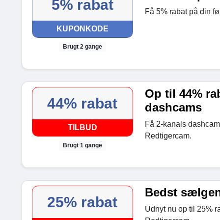
5% rabat
Få 5% rabat på din fø
KUPONKODE
Brugt 2 gange
Op til 44% ra
44% rabat
dashcams
Få 2-kanals dashcams
TILBUD
Redtigercam.
Brugt 1 gange
Bedst sælgend
25% rabat
Udnyt nu op til 25% r