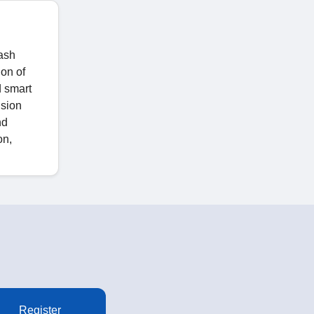
dash
on of
d smart
ision
nd
on,
Register