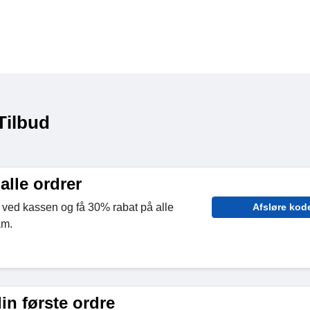
Tilbud
alle ordrer
ved kassen og få 30% rabat på alle
Afsløre kod
am.
in første ordre