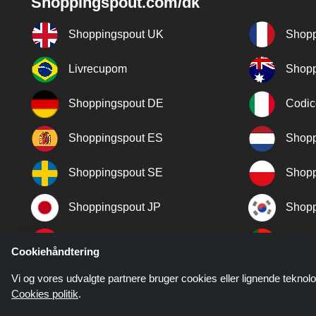
Shoppingspout.com/dk
Shoppingspout UK
Shopp
Livrecupom
Shopp
Shoppingspout DE
Codic
Shoppingspout ES
Shopp
Shoppingspout SE
Shopp
Shoppingspout JP
Shopp
Shoppingspout TR
Shopp
Cookiehåndtering
Shoppingspout NO
Vi og vores udvalgte partnere bruger cookies eller lignende teknolo
Cookies politik
.