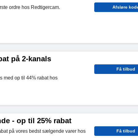
rste ordre hos Redtigercam.
Afsløre kod
bat på 2-kanals
Få tilbud
 med op til 44% rabat hos
e - op til 25% rabat
abat på vores bedst sælgende varer hos
Få tilbud