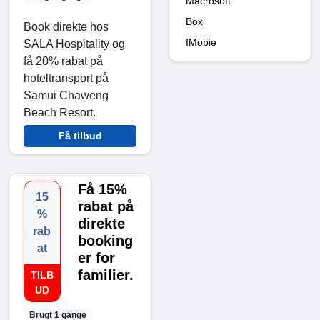
Macrosoft
Box
Book direkte hos
IMobie
SALA Hospitality og
få 20% rabat på
hoteltransport på
Samui Chaweng
Beach Resort.
Få tilbud
Få 15%
15
rabat på
%
direkte
rab
booking
at
er for
familier.
TILB
UD
Brugt 1 gange