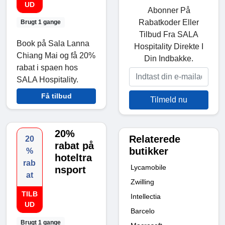
UD
Abonner På
Rabatkoder Eller
Brugt 1 gange
Tilbud Fra SALA
Book på Sala Lanna
Hospitality Direkte I
Chiang Mai og få 20%
Din Indbakke.
rabat i spaen hos
SALA Hospitality.
Få tilbud
Tilmeld nu
20%
Relaterede
20
rabat på
butikker
%
hoteltra
rab
Lycamobile
nsport
at
Zwilling
TILB
Intellectia
UD
Barcelo
Brugt 1 gange