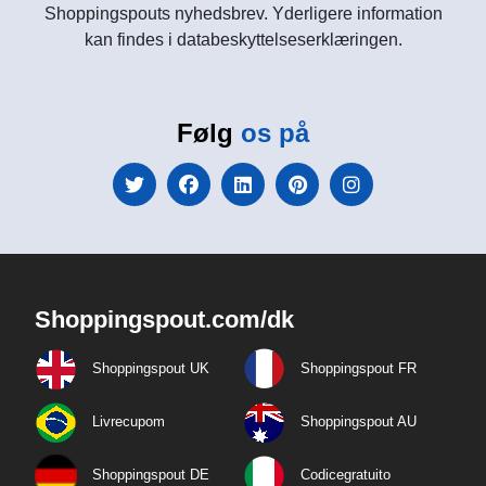
Shoppingspouts nyhedsbrev. Yderligere information
kan findes i databeskyttelseserklæringen.
Følg
os på
Shoppingspout.com/dk
Shoppingspout UK
Shoppingspout FR
Livrecupom
Shoppingspout AU
Shoppingspout DE
Codicegratuito