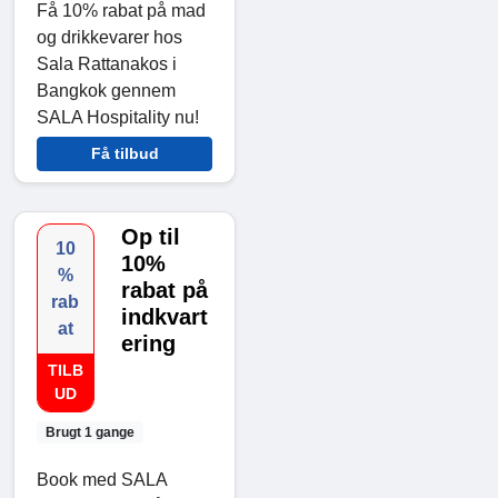
Få 10% rabat på mad
og drikkevarer hos
Sala Rattanakos i
Bangkok gennem
SALA Hospitality nu!
Få tilbud
Op til
10
10%
%
rabat på
rab
indkvart
at
ering
TILB
UD
Brugt 1 gange
Book med SALA