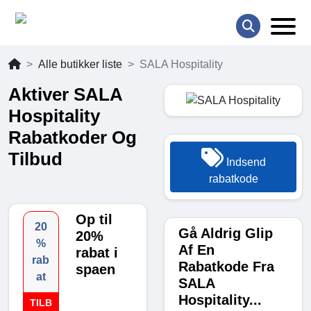
Alle butikker liste
SALA Hospitality
Aktiver SALA
Hospitality
Rabatkoder Og
Tilbud
Indsend
rabatkode
Op til
20
Gå Aldrig Glip
20%
%
Af En
rabat i
rab
Rabatkode Fra
spaen
at
SALA
Hospitality...
TILB