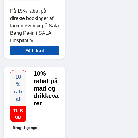
Få 15% rabat på
direkte bookinger af
familieeventyr på Sala
Bang Pa-in i SALA
Hospitality.
Få tilbud
10%
10
rabat på
%
mad og
rab
drikkeva
at
rer
TILB
UD
Brugt 1 gange