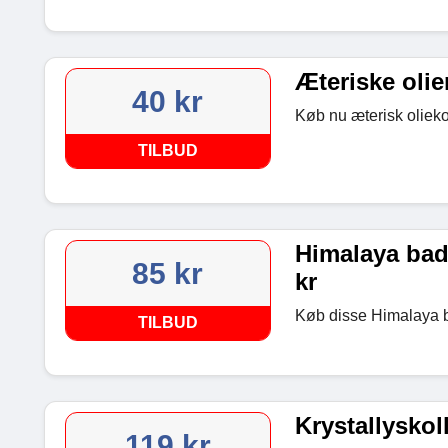
Æteriske olier
40 kr
Køb nu æterisk olieko
TILBUD
Himalaya bade
85 kr
kr
Køb disse Himalaya ba
TILBUD
Krystallyskoll
119 kr