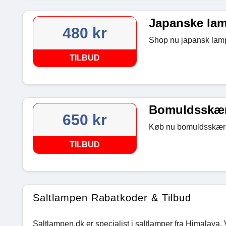
Japanske lamp
480 kr
Shop nu japansk lampe
TILBUD
Bomuldsskærm
650 kr
Køb nu bomuldsskærmk
TILBUD
Saltlampen Rabatkoder & Tilbud
Saltlampen.dk er specialist i saltlamper fra Himalaya.