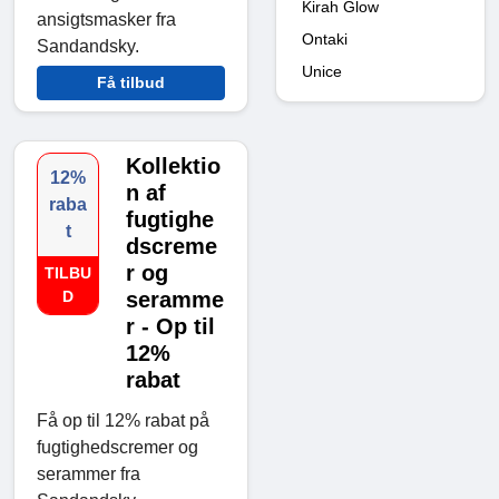
Kirah Glow
ansigtsmasker fra
Ontaki
Sandandsky.
Unice
Få tilbud
Kollektio
12%
n af
raba
fugtighe
t
dscreme
r og
TILBU
D
seramme
r - Op til
12%
rabat
Få op til 12% rabat på
fugtighedscremer og
serammer fra