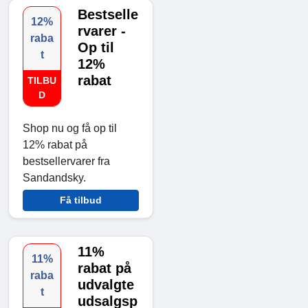
Bestselle
12%
rvarer -
raba
Op til
t
12%
rabat
TILBU
D
Shop nu og få op til
12% rabat på
bestsellervarer fra
Sandandsky.
Få tilbud
11%
11%
rabat på
raba
udvalgte
t
udsalgsp