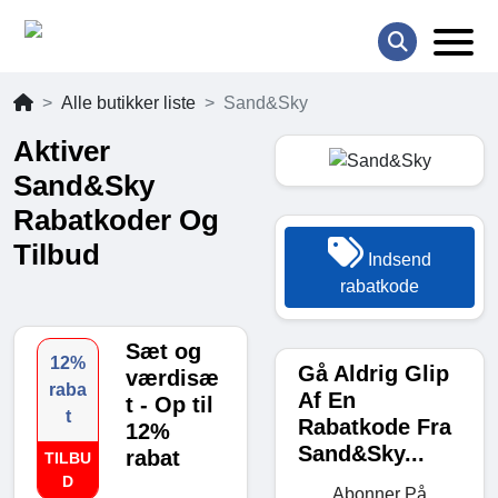
Alle butikker liste
Sand&Sky
Aktiver
Sand&Sky
Rabatkoder Og
Tilbud
Indsend
rabatkode
Sæt og
12%
Gå Aldrig Glip
værdisæ
raba
Af En
t - Op til
t
Rabatkode Fra
12%
Sand&Sky...
rabat
TILBU
D
Abonner På