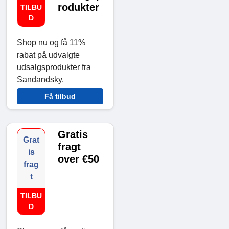
rodukter
TILBU
D
Shop nu og få 11%
rabat på udvalgte
udsalgsprodukter fra
Sandandsky.
Få tilbud
Gratis
Grat
fragt
is
over €50
frag
t
TILBU
D