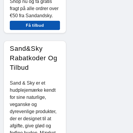
Shop nu og få gratis
fragt på alle ordrer over
€50 fra Sandandsky.
Få tilbud
Sand&Sky
Rabatkoder Og
Tilbud
Sand & Sky er et
hudplejemærke kendt
for sine naturlige,
veganske og
dyrevenlige produkter,
der er designet til at
afgifte, give glød og
forfine huden. Mærket