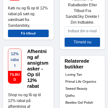
Rabatkoder Eller
Køb nu og få op til 12%
Tilbud Fra
rabat på sæt og
Sand&Sky Direkte I
værdisæt fra
Din Indbakke.
Sandandsky.
Få tilbud
Tilmeld nu
Afhentni
12%
ng af
raba
Relaterede
ansigtsm
t
butikker
asker -
Op til
Loving Tan
TILBU
D
12%
Primal Life Organics
rabat
Sweed Beauty
Shop nu og få op til
Qathu
12% rabat på
Beetles Gel Polish
afhentning af