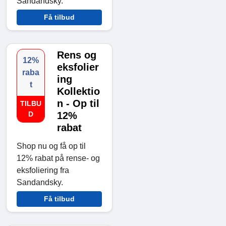
Sandandsky.
Få tilbud
Rens og
12%
eksfolier
raba
ing
t
Kollektio
n - Op til
TILBU
D
12%
rabat
Shop nu og få op til
12% rabat på rense- og
eksfoliering fra
Sandandsky.
Få tilbud