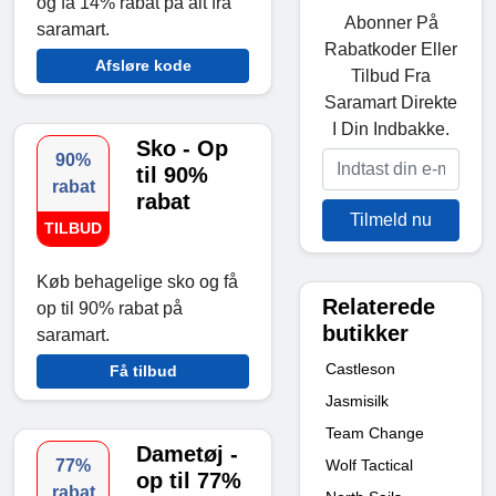
og få 14% rabat på alt fra
Abonner På
saramart.
Rabatkoder Eller
Afsløre kode
Tilbud Fra
Saramart Direkte
I Din Indbakke.
Sko - Op
90%
til 90%
rabat
rabat
Tilmeld nu
TILBUD
Køb behagelige sko og få
Relaterede
op til 90% rabat på
butikker
saramart.
Castleson
Få tilbud
Jasmisilk
Team Change
Dametøj -
Wolf Tactical
77%
op til 77%
rabat