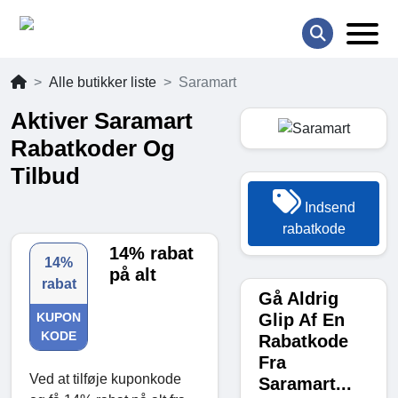
Alle butikker liste
Saramart
Aktiver Saramart
Rabatkoder Og
Tilbud
Indsend
rabatkode
14% rabat
14%
på alt
rabat
Gå Aldrig
Glip Af En
KUPON
KODE
Rabatkode
Fra
Ved at tilføje kuponkode
Saramart...