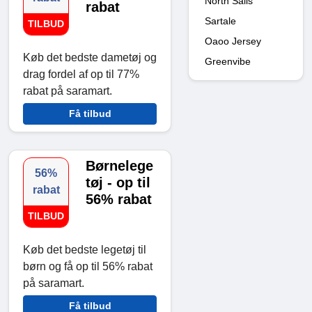
North Sails
rabat
Sartale
TILBUD
Oaoo Jersey
Køb det bedste dametøj og
Greenvibe
drag fordel af op til 77%
rabat på saramart.
Få tilbud
Børnelege
56%
tøj - op til
rabat
56% rabat
TILBUD
Køb det bedste legetøj til
børn og få op til 56% rabat
på saramart.
Få tilbud