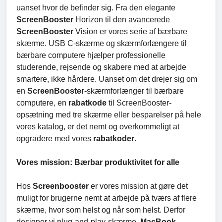
uanset hvor de befinder sig. Fra den elegante
ScreenBooster
Horizon til den avancerede
ScreenBooster
Vision er vores serie af bærbare
skærme. USB C-skærme og skærmforlængere til
bærbare computere hjælper professionelle
studerende, rejsende og skabere med at arbejde
smartere, ikke hårdere. Uanset om det drejer sig om
en
ScreenBooster
-skærmforlænger til bærbare
computere, en
rabatkode
til ScreenBooster-
opsætning med tre skærme eller besparelser på hele
vores katalog, er det nemt og overkommeligt at
opgradere med vores
rabatkoder
.
Vores mission: Bærbar produktivitet for alle
Hos
Screenbooster
er vores mission at gøre det
muligt for brugerne nemt at arbejde på tværs af flere
skærme, hvor som helst og når som helst. Derfor
designer vi plug-and-play-skærme.
MacBook-