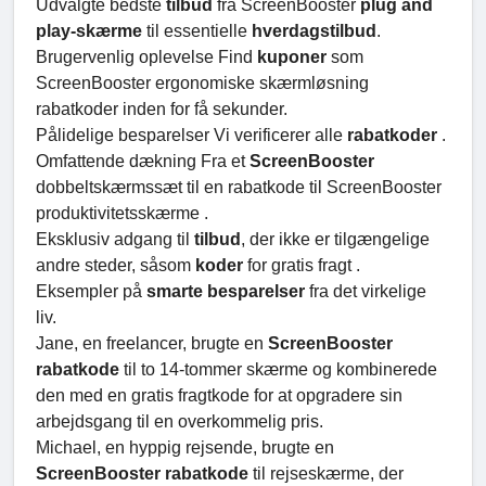
Udvalgte bedste
tilbud
fra ScreenBooster
plug and
play-skærme
til essentielle
hverdagstilbud
.
Brugervenlig oplevelse Find
kuponer
som
ScreenBooster ergonomiske skærmløsning
rabatkoder inden for få sekunder.
Pålidelige besparelser Vi verificerer alle
rabatkoder
.
Omfattende dækning Fra et
ScreenBooster
dobbeltskærmssæt til en rabatkode til ScreenBooster
produktivitetsskærme .
Eksklusiv adgang til
tilbud
, der ikke er tilgængelige
andre steder, såsom
koder
for gratis fragt .
Eksempler på
smarte besparelser
fra det virkelige
liv.
Jane, en freelancer, brugte en
ScreenBooster
rabatkode
til to 14-tommer skærme og kombinerede
den med en gratis fragtkode for at opgradere sin
arbejdsgang til en overkommelig pris.
Michael, en hyppig rejsende, brugte en
ScreenBooster rabatkode
til rejseskærme, der