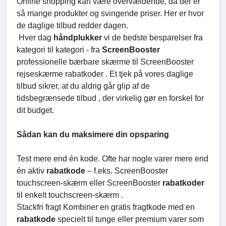
Online shopping kan være overvældende, da der er
så mange produkter og svingende priser. Her er hvor
de daglige tilbud redder dagen.
Hver dag
håndplukker
vi de bedste besparelser fra
kategori til kategori - fra
ScreenBooster
professionelle bærbare skærme til ScreenBooster
rejseskærme rabatkoder . Et tjek på vores daglige
tilbud sikrer, at du aldrig går glip af de
tidsbegrænsede tilbud , der virkelig gør en forskel for
dit budget.
Sådan kan du maksimere din opsparing
Test mere end én kode. Ofte har nogle varer mere end
én aktiv
rabatkode
– f.eks. ScreenBooster
touchscreen-skærm eller ScreenBooster
rabatkoder
til enkelt touchscreen-skærm .
Stackfri fragt Kombiner en gratis fragtkode med en
rabatkode
specielt til tunge eller premium varer som