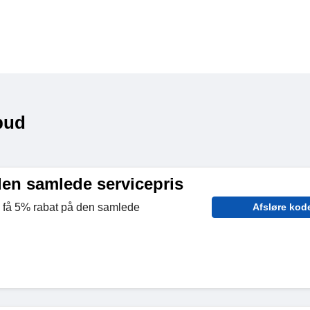
bud
den samlede servicepris
g få 5% rabat på den samlede
Afsløre kod