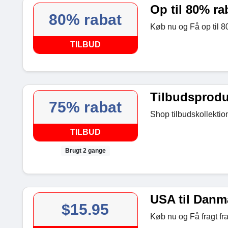
Op til 80% ra
80% rabat
Køb nu og Få op til 8
TILBUD
Tilbudsproduk
75% rabat
Shop tilbudskollektio
TILBUD
Brugt 2 gange
USA til Danma
$15.95
Køb nu og Få fragt fr