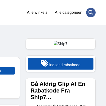
Alle winkels
Alle categorieën
Indsend rabatkode
e
Gå Aldrig Glip Af En
Rabatkode Fra
Ship7...