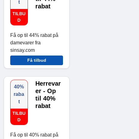
t
rabat
TILBU
D
Få op til 44% rabat på
damevarer fra
sinsay.com
Få tilbud
Herrevar
40%
er - Op
raba
til 40%
t
rabat
TILBU
D
Få op til 40% rabat på