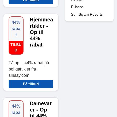
Få tilbud
Riibase
Sun Siyam Resorts
Hjemmea
44%
rtikler -
raba
Op til
t
44%
rabat
TILBU
D
Få op til 44% rabat på
boligartikler fra
sinsay.com
Få tilbud
Damevar
44%
er - Op
raba
til 44%