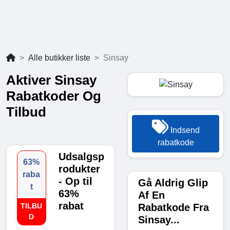
Alle butikker liste
Sinsay
Aktiver Sinsay
Rabatkoder Og
Tilbud
Indsend
rabatkode
Udsalgsp
63%
rodukter
raba
- Op til
Gå Aldrig Glip
t
63%
Af En
rabat
Rabatkode Fra
TILBU
D
Sinsay...