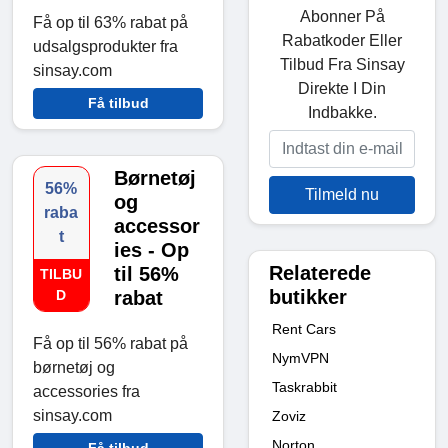
Abonner På
Få op til 63% rabat på
Rabatkoder Eller
udsalgsprodukter fra
Tilbud Fra Sinsay
sinsay.com
Direkte I Din
Få tilbud
Indbakke.
Børnetøj
56%
Tilmeld nu
og
raba
accessor
t
ies - Op
Relaterede
til 56%
TILBU
butikker
D
rabat
Rent Cars
Få op til 56% rabat på
NymVPN
børnetøj og
Taskrabbit
accessories fra
sinsay.com
Zoviz
Norton