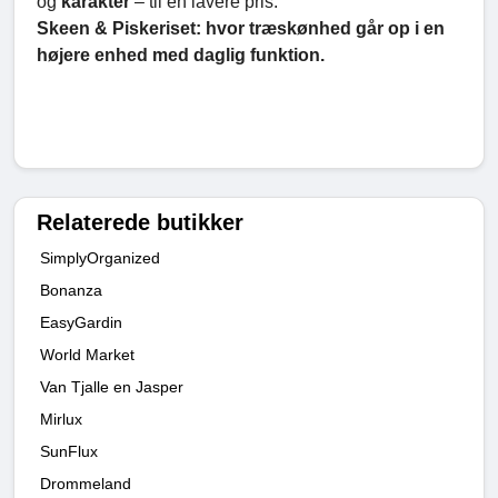
og
karakter
– til en lavere pris.
Skeen & Piskeriset: hvor træskønhed går op i en
højere enhed med daglig funktion.
Relaterede butikker
SimplyOrganized
Bonanza
EasyGardin
World Market
Van Tjalle en Jasper
Mirlux
SunFlux
Drommeland