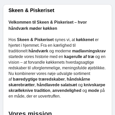
Skeen & Piskeriset
Velkommen til Skeen & Piskeriset – hvor
håndværk møder køkken
Hos
Skeen & Piskeriset
synes vi, at
køkkenet
er
hjertet i hjemmet. Fra en kærlighed til
traditionelt
håndværk
og moderne
madlavningskrav
startede vores historie med en
kagerulle af træ
og en
vision – at forvandle køkkenets hverdagsagtige
redskaber til uforglemmelige, meningsfulde øjeblikke.
Nu kombinerer vores nøje udvalgte sortiment
af
bæredygtige træredskaber
,
håndskårne
skærebrætter
,
håndlavede salatsæt
og
knivskarpe
skrælleknive
tradition
,
anvendelighed
og
mode
på
en måde, der er uovertruffen.
Vores mission