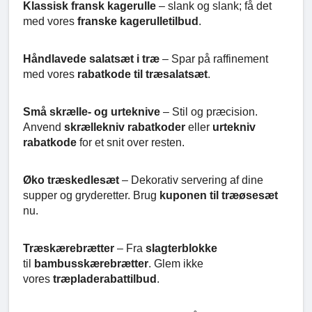
Klassisk fransk kagerulle
– slank og slank; få det
med vores
franske kagerulletilbud
.
Håndlavede salatsæt i træ
– Spar på raffinement
med vores
rabatkode til træsalatsæt
.
Små skrælle- og urteknive
– Stil og præcision.
Anvend
skrællekniv rabatkoder
eller
urtekniv
rabatkode
for et snit over resten.
Øko træskedlesæt
– Dekorativ servering af dine
supper og gryderetter. Brug
kuponen til træøsesæt
nu.
Træskærebrætter
– Fra
slagterblokke
til
bambusskærebrætter
. Glem ikke
vores
træpladerabattilbud
.