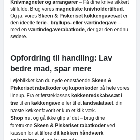
Knivmagneter og arrangører
– Få dine knive sikkert
stilfulde. Brug vores
magnetiske knivholdertilbud
.
Og ja, vores
Skeen & Piskeriset køkkengavesæt
er
den ideelle
ferie
-,
bryllups- eller værtindegave
–
med en
værtindegaverabatkode
, der gør den endnu
sødere.
Opfordring til handling: Lav
bedre mad, spar mere
I øjeblikket kan du nyde enestående
Skeen &
Piskeriset rabatkoder
og
kuponkoder
på hele vores
lineup. Fra et førsteklasses
køkkenredskabssæt i
træ
til en
køkkengave
eller til et
landsalatsæt
, din
næste køkkenfavorit er kun et klik væk.
Shop nu
, og gå ikke glip af det – brug dine
foretrukne
Skeen & Piskeriset rabatkoder
ved
kassen for at tilføre
dit køkken håndværk