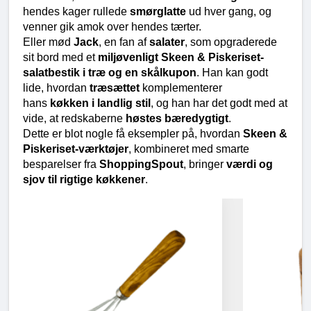
hendes kager rullede 
smørglatte
 ud hver gang, og 
venner gik amok over hendes tærter.
Eller mød 
Jack
, en fan af 
salater
, som opgraderede 
sit bord med et 
miljøvenligt Skeen & Piskeriset-
salatbestik i træ og en skålkupon
. Han kan godt 
lide, hvordan 
træsættet
 komplementerer 
hans 
køkken i landlig stil
, og han har det godt med at 
vide, at redskaberne 
høstes bæredygtigt
.
Dette er blot nogle få eksempler på, hvordan 
Skeen & 
Piskeriset-værktøjer
, kombineret med smarte 
besparelser fra 
ShoppingSpout
, bringer 
værdi og 
sjov til rigtige køkkener
.