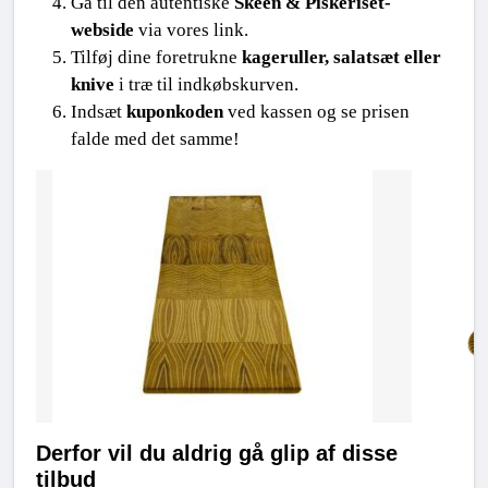
Gå til den autentiske 
Skeen & Piskeriset-
webside
 via vores link.
Tilføj dine foretrukne 
kageruller, salatsæt eller 
knive
 i træ til indkøbskurven.
Indsæt 
kuponkoden
 ved kassen og se prisen 
falde med det samme!
Derfor vil du aldrig gå glip af disse 
tilbud