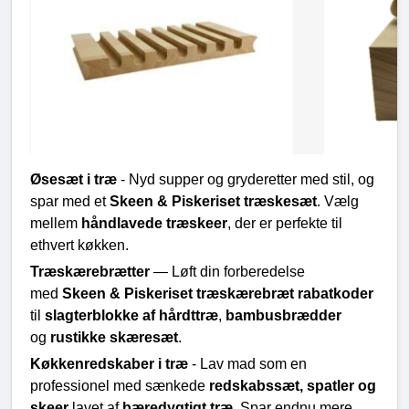
Øsesæt i træ
 - Nyd supper og gryderetter med stil, og 
spar med et 
Skeen & Piskeriset træskesæt
. Vælg 
mellem 
håndlavede træskeer
, der er perfekte til 
ethvert køkken.
Træskærebrætter
 — Løft din forberedelse 
med 
Skeen & Piskeriset træskærebræt rabatkoder
til 
slagterblokke af hårdttræ
, 
bambusbrædder
og 
rustikke skæresæt
.
Køkkenredskaber i træ
 - Lav mad som en 
professionel med sænkede 
redskabssæt, spatler og 
skeer
 lavet af 
bæredygtigt træ
. Spar endnu mere 