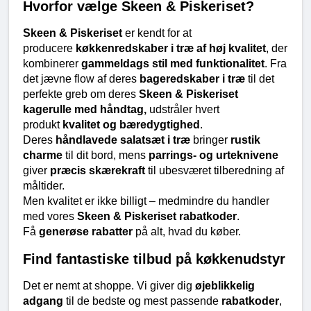
Hvorfor vælge Skeen & Piskeriset?
Skeen & Piskeriset
 er kendt for at 
producere 
køkkenredskaber i træ af høj kvalitet
, der 
kombinerer 
gammeldags stil med funktionalitet
. Fra 
det jævne flow af deres 
bageredskaber i træ
 til det 
perfekte greb om deres 
Skeen & Piskeriset 
kagerulle med håndtag,
 udstråler hvert 
produkt 
kvalitet og bæredygtighed
. 
Deres 
håndlavede salatsæt i træ
 bringer 
rustik 
charme
 til dit bord, mens 
parrings- og urteknivene
giver 
præcis skærekraft
 til ubesværet tilberedning af 
måltider.
Men kvalitet er ikke billigt – medmindre du handler 
med vores 
Skeen & Piskeriset rabatkoder
. 
Få 
generøse rabatter
 på alt, hvad du køber.
Find fantastiske tilbud på køkkenudstyr
Det er nemt at shoppe. Vi giver dig 
øjeblikkelig 
adgang
 til de bedste og mest passende 
rabatkoder
, 