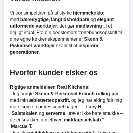
Vi tror simpelthen på at styrke
hjemmekokke
med
bæredygtige
,
langtidsholdbare
og
elegant
udformede værktøjer
, der gør
madlavning
til et
dejligt ritual. Fra din bedstemors tærtebundsopskrift til
dine egne køkkeneksperimenter er
Skeen &
Piskeriset-værktøjer
skabt til at
inspirere
generationer
.
Hvorfor kunder elsker os
Rigtige anmeldelser, Real Kitchens
:
"Jeg brugte
Skeen & Piskeriset French rolling pin
med min
æbletærteopskrift,
og jeg har aldrig følt mig
mere som en professionel bager!" –
Lucy H.
"
Salatskålen
og
serverne
i træ er ikke bare smukke –
de er snakken om ethvert
middagsselskab
." –
Marcus T.
"Jeg fik
knivblokken
og
urteknivsættet
til min nye