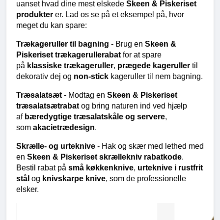
uanset hvad dine mest elskede 
Skeen & Piskeriset 
produkter
 er. Lad os se på et eksempel på, hvor 
meget du kan spare:
Trækageruller til bagning
 - Brug en 
Skeen & 
Piskeriset trækagerullerabat
 for at spare 
på 
klassiske trækageruller
, 
prægede kageruller
 til 
dekorativ dej og 
non-stick
 kageruller til nem bagning.
Træsalatsæt
 - Modtag en 
Skeen & Piskeriset 
træsalatsætrabat
 og bring naturen ind ved hjælp 
af 
bæredygtige træsalatskåle og servere
, 
som 
akacietrædesign
.
Skrælle- og urteknive
 - Hak og skær med lethed med 
en 
Skeen & Piskeriset skrællekniv rabatkode
. 
Bestil rabat på 
små køkkenknive
, 
urteknive i rustfrit 
stål
 og 
knivskarpe knive
, som de professionelle 
elsker.