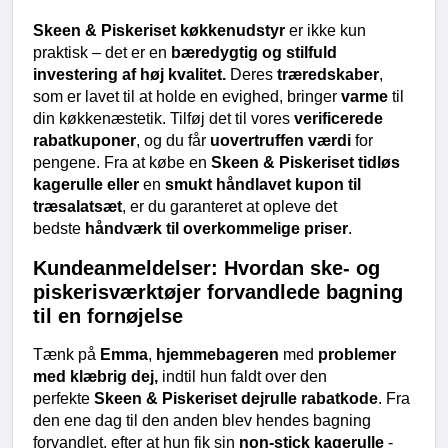
Skeen & Piskeriset køkkenudstyr
 er ikke kun 
praktisk – det er en 
bæredygtig og stilfuld 
investering af høj kvalitet.
 Deres 
træredskaber
, 
som er lavet til at holde en evighed, bringer 
varme
 til 
din køkkenæstetik. Tilføj det til vores 
verificerede 
rabatkuponer
, og du får 
uovertruffen værdi
 for 
pengene. Fra at købe en 
Skeen & Piskeriset tidløs 
kagerulle eller
 en 
smukt håndlavet kupon til 
træsalatsæt
, er du garanteret at opleve det 
bedste 
håndværk til overkommelige priser
.
Kundeanmeldelser: Hvordan ske- og 
piskerisværktøjer forvandlede bagning 
til en fornøjelse
Tænk på 
Emma
, 
hjemmebageren
 med 
problemer 
med klæbrig dej,
 indtil hun faldt over den 
perfekte 
Skeen & Piskeriset dejrulle rabatkode
. Fra 
den ene dag til den anden blev hendes bagning 
forvandlet, efter at hun fik sin 
non-stick kagerulle
 - 