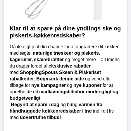
Klar til at spare på dine yndlings ske og 
piskeris-køkkenredskaber?
Gå ikke glip af din chance for at opgradere dit køkken 
med ægte, 
naturlige træskeer og piskeris, 
kageruller, skærebrætter
 og meget mere – alt imens 
du drager fordel af 
eksklusive rabatter
med 
ShoppingSpouts Skeen & Piskeriset 
rabatkoder
. 
Bogmærk denne side
 og vend ofte 
tilbage for 
nye kampagner
 og 
nye kuponer
 for at 
opretholde dit 
madlavningstilbehør moderigtigt og 
budgetvenligt
.
Begynd at spare i dag
 og bring 
varmen fra 
håndhuggede køkkenredskaber i træ
 ind i dit liv 
med 
uovertrufne tilbud
!