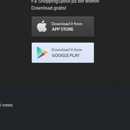
Få ShoppingSpout på din telefon
Download gratis!
i vores