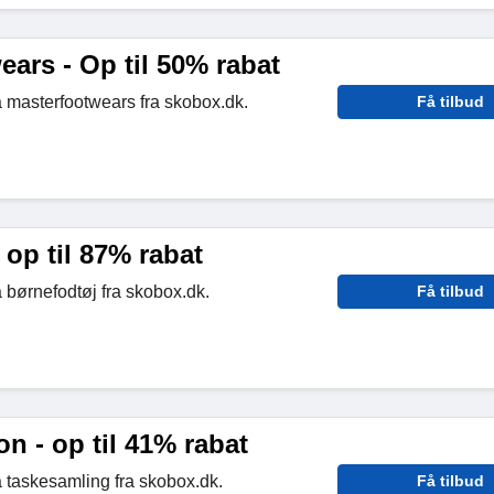
ars - Op til 50% rabat
å masterfootwears fra skobox.dk.
Få tilbud
 op til 87% rabat
å børnefodtøj fra skobox.dk.
Få tilbud
on - op til 41% rabat
å taskesamling fra skobox.dk.
Få tilbud