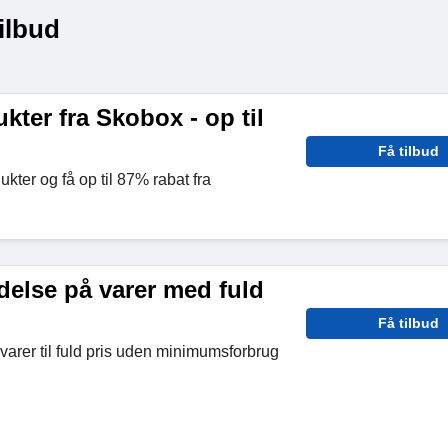
ilbud
ter fra Skobox - op til
Få tilbud
kter og få op til 87% rabat fra
delse på varer med fuld
Få tilbud
e varer til fuld pris uden minimumsforbrug