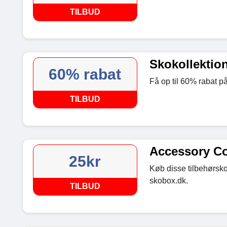
TILBUD
Skokollektion
60% rabat
Få op til 60% rabat på
TILBUD
Accessory Col
25kr
Køb disse tilbehørskol
skobox.dk.
TILBUD