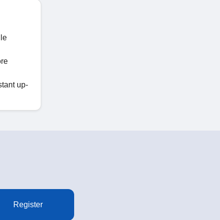
lle
ore
tant up-
Register