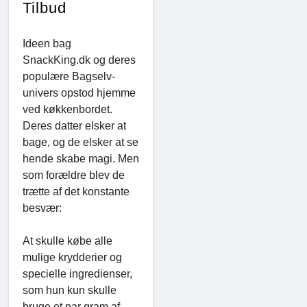
Tilbud
Ideen bag
SnackKing.dk og deres
populære Bagselv-
univers opstod hjemme
ved køkkenbordet.
Deres datter elsker at
bage, og de elsker at se
hende skabe magi. Men
som forældre blev de
trætte af det konstante
besvær:
At skulle købe alle
mulige krydderier og
specielle ingredienser,
som hun kun skulle
bruge et par gram af.