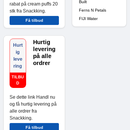
Built
rabat på cream puffs 20
Ferns N Petals
stk fra Snackking.
FIJI Water
Få tilbud
Hurtig
Hurt
levering
ig
på alle
leve
ordrer
ring
TILBU
D
Se dette link Handl nu
og få hurtig levering på
alle ordrer fra
Snackking.
Få tilbud