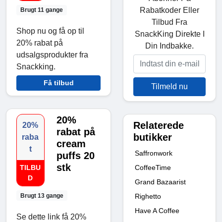
Rabatkoder Eller
Brugt 11 gange
Tilbud Fra
Shop nu og få op til
SnackKing Direkte I
20% rabat på
Din Indbakke.
udsalgsprodukter fra
Snackking.
Få tilbud
Tilmeld nu
20%
Relaterede
20%
rabat på
butikker
raba
cream
t
Saffronwork
puffs 20
stk
CoffeeTime
TILBU
D
Grand Bazaarist
Brugt 13 gange
Righetto
Have A Coffee
Se dette link få 20%