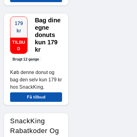
Bag dine
179
egne
kr
donuts
kun 179
TILBU
D
kr
Brugt 12 gange
Køb denne donut og
bag den selv kun 179 kr
hos SnackKing.
Få tilbud
SnackKing
Rabatkoder Og