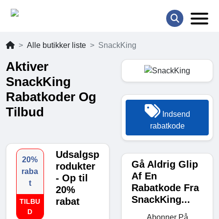
Alle butikker liste
SnackKing
Aktiver
SnackKing
Rabatkoder Og
Tilbud
Indsend
rabatkode
Udsalgsp
20%
Gå Aldrig Glip
rodukter
raba
Af En
- Op til
t
Rabatkode Fra
20%
SnackKing...
rabat
TILBU
D
Abonner På