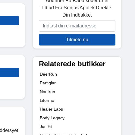
Abonner På Rabatkoder Eller
Tilbud Fra Sonjas Apotek Direkte I
Din Indbakke.
Tilmeld nu
Relaterede butikker
DeerRun
Partiqlar
Noutron
Liforme
Healer Labs
Body Legacy
JustFit
æddersyet