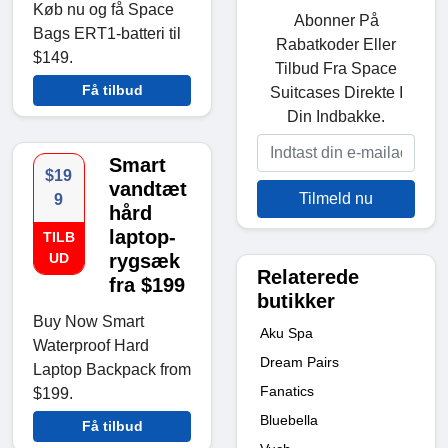
Køb nu og få Space
Abonner På
Bags ERT1-batteri til
Rabatkoder Eller
$149.
Tilbud Fra Space
Få tilbud
Suitcases Direkte I
Din Indbakke.
Smart
$19
vandtæt
Tilmeld nu
9
hård
laptop-
TILB
UD
rygsæk
Relaterede
fra $199
butikker
Buy Now Smart
Aku Spa
Waterproof Hard
Dream Pairs
Laptop Backpack from
Fanatics
$199.
Bluebella
Få tilbud