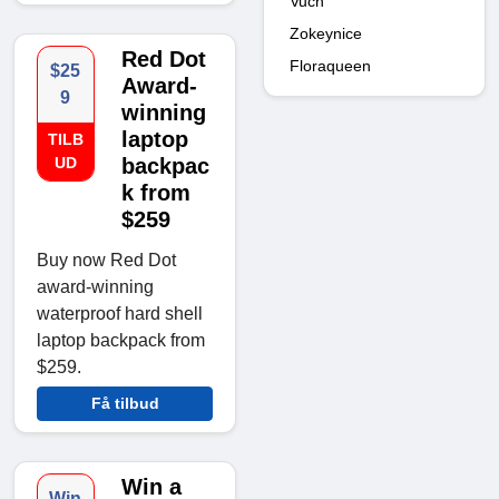
Vuch
Zokeynice
Red Dot
Floraqueen
$25
Award-
9
winning
laptop
TILB
UD
backpac
k from
$259
Buy now Red Dot
award-winning
waterproof hard shell
laptop backpack from
$259.
Få tilbud
Win a
Win