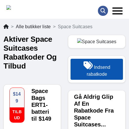
Alle butikker liste
Space Suitcases
Aktiver Space
Suitcases
Rabatkoder Og
Tilbud
Indsend
rabatkode
Space
$14
Gå Aldrig Glip
Bags
9
Af En
ERT1-
Rabatkode Fra
batteri
TILB
Space
UD
til $149
Suitcases...