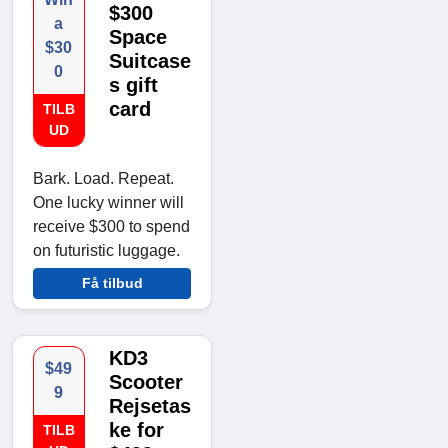
$300
a
Space
$30
Suitcase
0
s gift
card
TILB
UD
Bark. Load. Repeat.
One lucky winner will
receive $300 to spend
on futuristic luggage.
Få tilbud
KD3
$49
Scooter
9
Rejsetas
ke for
TILB