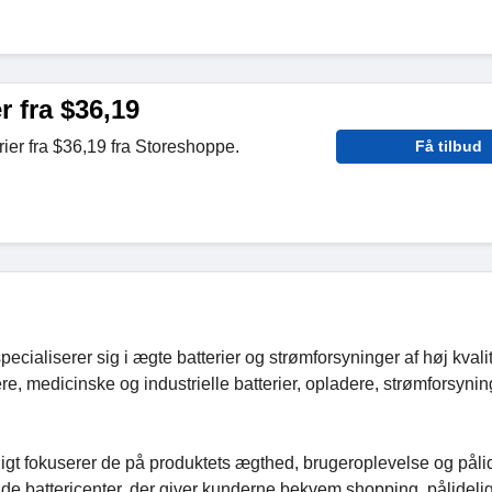
r fra $36,19
ier fra $36,19 fra Storeshoppe.
Få tilbud
cialiserer sig i ægte batterier og strømforsyninger af høj kvali
ere, medicinske og industrielle batterier, opladere, strømforsyni
igt fokuserer de på produktets ægthed, brugeroplevelse og påli
nde battericenter, der giver kunderne bekvem shopping, pålideli