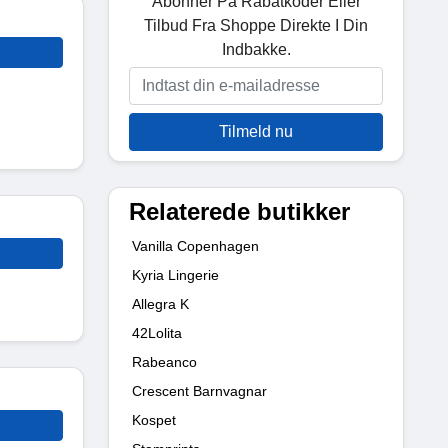
Abonner På Rabatkoder Eller
Tilbud Fra Shoppe Direkte I Din
Indbakke.
Tilmeld nu
Relaterede butikker
Vanilla Copenhagen
Kyria Lingerie
Allegra K
42Lolita
Rabeanco
Crescent Barnvagnar
Kospet