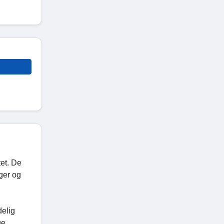
tet. De
nger og
delig
ge