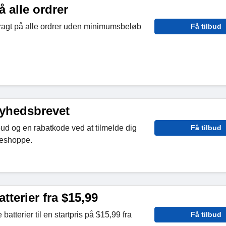
å alle ordrer
fragt på alle ordrer uden minimumsbeløb
Få tilbud
nyhedsbrevet
bud og en rabatkode ved at tilmelde dig
Få tilbud
reshoppe.
tterier fra $15,99
atterier til en startpris på $15,99 fra
Få tilbud