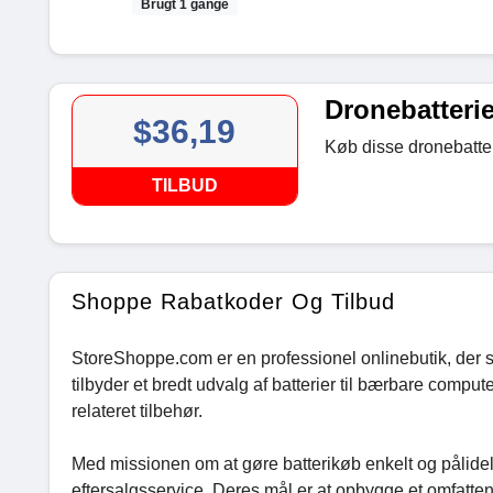
Brugt 1 gange
Dronebatterie
$36,19
Køb disse dronebatter
TILBUD
Shoppe Rabatkoder Og Tilbud
StoreShoppe.com er en professionel onlinebutik, der spe
tilbyder et bredt udvalg af batterier til bærbare comput
relateret tilbehør.
Med missionen om at gøre batterikøb enkelt og pålidel
eftersalgsservice. Deres mål er at opbygge et omfatte