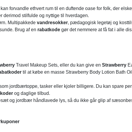
r
kan forvandle ethvert rum til en duftende oase for folk, der elsk
derimod stilfulde og nyttige til hverdagen.
ørn. Multipakkede
vandresokker
, pædagogisk legetøj og kosttil
r sunde. Brug af en
rabatkode
gør det nemmere at få fat i alle dis
awberry
Travel Makeup Sets, eller du kan give en
Strawberry
E
abatkoder
til at købe en masse Strawberry Body Lotion Bath Oi
om jordbærtoppe, tasker eller kjoler billigere. Du kan spare pe
tkoder
og daglige tilbud.
esæt og jordbær håndlavede lys, så du ikke går glip af sæsonb
ærkuponer