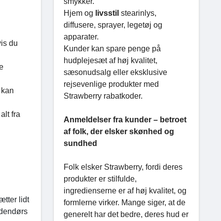
smykker.
Hjem og
livsstil
stearinlys,
diffusere, sprayer, legetøj og
apparater.
is du
Kunder kan spare penge på
hudplejesæt af høj kvalitet,
e
sæsonudsalg eller eksklusive
rejsevenlige produkter med
u kan
Strawberry rabatkoder.
alt fra
Anmeldelser fra kunder – betroet
af folk, der elsker skønhed og
sundhed
Folk elsker Strawberry, fordi deres
produkter er stilfulde,
ingredienserne er af høj kvalitet, og
tter lidt
formlerne virker. Mange siger, at de
 udendørs
generelt har det bedre, deres hud er