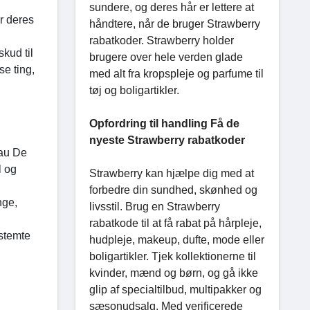
sundere, og deres hår er lettere at
er deres
håndtere, når de bruger Strawberry
rabatkoder. Strawberry holder
skud til
brugere over hele verden glade
se ting,
med alt fra kropspleje og parfume til
tøj og boligartikler.
Opfordring til handling Få de
nyeste Strawberry rabatkoder
au De
l og
Strawberry kan hjælpe dig med at
forbedre din sundhed, skønhed og
nge,
livsstil. Brug en Strawberry
rabatkode til at få rabat på hårpleje,
estemte
hudpleje, makeup, dufte, mode eller
boligartikler. Tjek kollektionerne til
kvinder, mænd og børn, og gå ikke
glip af specialtilbud, multipakker og
sæsonudsalg. Med verificerede