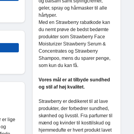
og balsam samt stylingcremer,
geler, spray og hårmasker til alle
hårtyper.
Med en Strawberry rabatkode kan
du nemt prøve de bedst bedømte
produkter som Strawberry Face
Moisturizer Strawberry Serum &
Concentrates og Strawberry
Shampoo, mens du sparer penge,
som kun du kan få.
Vores mål er at tilbyde sundhed
og stil af høj kvalitet.
Strawberry er dedikeret til at lave
produkter, der forbedrer sundhed,
skønhed og livsstil. Fra parfumer til
 er lige
mænd og kvinder til kosttilskud og
 og
hjemmedufte er hvert produkt lavet
finde.