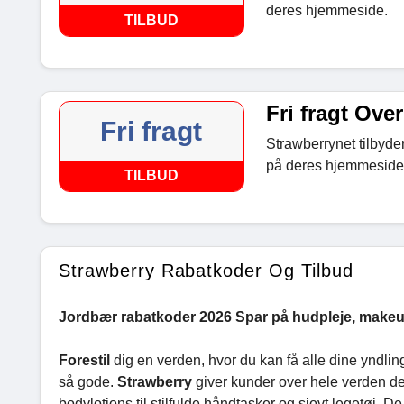
deres hjemmeside.
TILBUD
Fri fragt Over
Fri fragt
Strawberrynet tilbyder
på deres hjemmeside
TILBUD
Strawberry Rabatkoder Og Tilbud
Jordbær rabatkoder 2026 Spar på hudpleje, makeup,
Forestil
dig en verden, hvor du kan få alle dine yndlings
så gode.
Strawberry
giver kunder over hele verden d
bodylotions til stilfulde håndtasker og sjovt legetøj. De