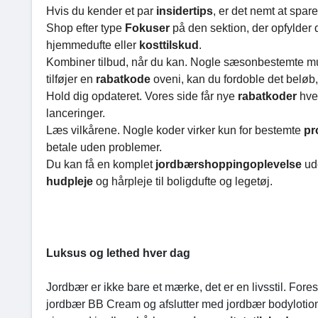
Hvis du kender et par
insidertips
, er det nemt at spare
Shop efter type
Fokuser
på den sektion, der opfylde
hjemmedufte eller
kosttilskud
.
Kombiner tilbud, når du kan. Nogle sæsonbestemte mult
tilføjer en
rabatkode
oveni, kan du fordoble det beløb,
Hold dig opdateret. Vores side får nye
rabatkoder
hve
lanceringer.
Læs vilkårene. Nogle koder virker kun for bestemte
pr
betale uden problemer.
Du kan få en komplet
jordbærshoppingoplevelse
ud
hudpleje
og hårpleje til boligdufte og legetøj.
Luksus og lethed hver dag
Jordbær er ikke bare et mærke, det er en livsstil. Forest
jordbær BB Cream og afslutter med jordbær bodylotion