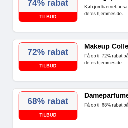
74% rabat
Køb jordbærnet-udsalg
deres hjemmeside.
TILBUD
Makeup Collec
72% rabat
Få op til 72% rabat p
deres hjemmeside.
TILBUD
Dameparfumer
68% rabat
Få op til 68% rabat på
TILBUD