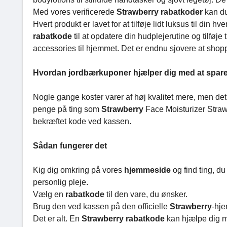
Med vores verificerede
Strawberry
rabatkoder
kan du
Hvert produkt er lavet for at tilføje lidt luksus til din
rabatkode
til at opdatere din hudplejerutine og tilføje 
accessories til hjemmet. Det er endnu sjovere at shop
Hvordan jordbærkuponer hjælper dig med at spare
Nogle gange koster varer af høj kvalitet mere, men det
penge på ting som
Strawberry
Face Moisturizer Stra
bekræftet kode ved kassen.
Sådan fungerer det
Kig dig omkring på vores
hjemmeside
og find ting, d
personlig pleje.
Vælg en
rabatkode
til den vare, du ønsker.
Brug den ved kassen på den officielle
Strawberry
-hj
Det er alt. En
Strawberry rabatkode
kan hjælpe dig me