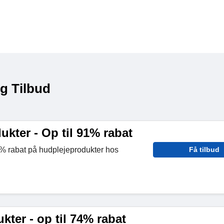
g Tilbud
kter - Op til 91% rabat
1% rabat på hudplejeprodukter hos
Få tilbud
ter - op til 74% rabat