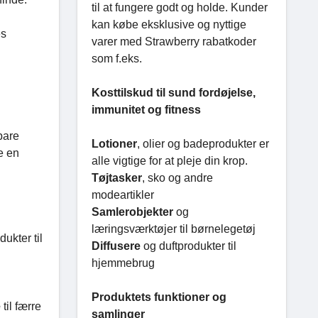
til at fungere godt og holde. Kunder
kan købe eksklusive og nyttige
es
varer med Strawberry rabatkoder
som f.eks.
Kosttilskud til sund fordøjelse,
immunitet og fitness
pare
Lotioner
, olier og badeprodukter er
e en
alle vigtige for at pleje din krop.
Tøjtasker
, sko og andre
modeartikler
Samlerobjekter
og
læringsværktøjer til børnelegetøj
ukter til
Diffusere
og duftprodukter til
hjemmebrug
Produktets funktioner og
e
til færre
samlinger