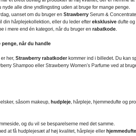
 nyde alle dine yndlingsting uden at bruge for mange penge.
 hverdag, uanset om du bruger en
Strawberry
Serum & Concentrat
til din hårplejekollektion, eller du leder efter
eksklusive
dufte og
pe i mere end én kategori, når du bruger en
rabatkode
.
 penge, når du handle
 er her,
Strawberry rabatkoder
kommer ind i billedet. Du kan s
wberry Shampoo eller Strawberry Women's Parfume ved at brug
u elsker, såsom makeup,
hudpleje
, hårpleje, hjemmedufte og prod
emmeside, og du vil se besparelserne med det samme.
d at få hudplejesæt af høj kvalitet, hårpleje eller
hjemmeduft