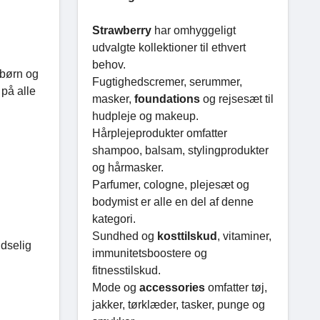
Strawberry
har omhyggeligt
udvalgte kollektioner til ethvert
behov.
 børn og
Fugtighedscremer, serummer,
 på alle
masker,
foundations
og rejsesæt til
hudpleje og makeup.
Hårplejeprodukter omfatter
shampoo, balsam, stylingprodukter
og hårmasker.
Parfumer, cologne, plejesæt og
bodymist er alle en del af denne
kategori.
Sundhed og
kosttilskud
, vitaminer,
udselig
immunitetsboostere og
fitnesstilskud.
Mode og
accessories
omfatter tøj,
jakker, tørklæder, tasker, punge og