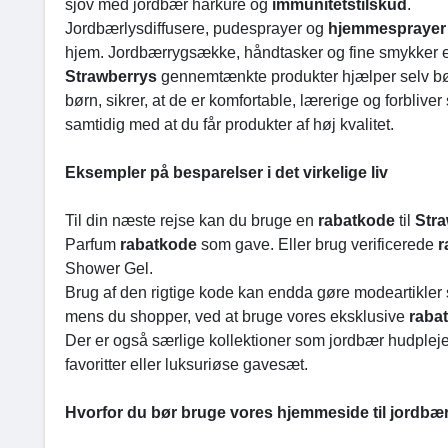
sjov med jordbær hårkure og
immunitetstilskud
.
Jordbærlysdiffusere, pudesprayer og
hjemmespraye
hjem. Jordbærrygsække, håndtasker og fine smykker er 
Strawberrys
gennemtænkte produkter hjælper selv b
børn, sikrer, at de er komfortable, lærerige og forblive
samtidig med at du får produkter af høj kvalitet.
Eksempler på besparelser i det virkelige liv
Til din næste rejse kan du bruge en
rabatkode
til
Str
Parfum
rabatkode
som gave. Eller brug verificerede
r
Shower Gel.
Brug af den rigtige kode kan endda gøre modeartikler s
mens du shopper, ved at bruge vores eksklusive
raba
Der er også særlige kollektioner som jordbær hudplej
favoritter eller luksuriøse gavesæt.
Hvorfor du bør bruge vores hjemmeside til jordb