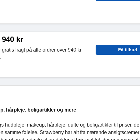
 940 kr
 gratis fragt på alle ordrer over 940 kr
Få tilbud
.
 hårpleje, boligartikler og mere
 hudpleje, makeup, hårpleje, dufte og boligartikler til priser, der
en samme følelse. Strawberry har alt fra nærende ansigtscremer
 har et bredt udvalg af produkter af høj kvalitet, der er nemme at 