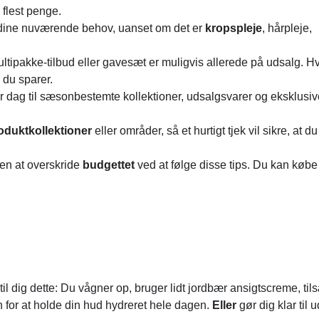
 flest penge.
r dine nuværende behov, uanset om det er
kropspleje
, hårpleje,
ipakke-tilbud eller gavesæt er muligvis allerede på udsalg. Hv
 du sparer.
r dag til sæsonbestemte kollektioner, udsalgsvarer og eksklusiv
oduktkollektioner
eller områder, så et hurtigt tjek vil sikre, at d
en at overskride
budgettet
ved at følge disse tips. Du kan købe 
il dig dette: Du vågner op, bruger lidt jordbær ansigtscreme, tilsæ
 for at holde din hud hydreret hele dagen.
Eller
gør dig klar til