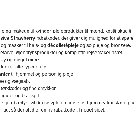
 og makeup til kvinder, plejeprodukter til mænd, kosttilskud til
usive
Strawberry
rabatkoder, der giver dig mulighed for at spare
og masker til hals- og
décolletépleje
og solpleje og bronzere.
befarve, øjenbrynsprodukter og komplette rejsemakeupsæt.
pray og meget mere.
um er alle typer dufte.
anter
til hjemmet og personlig pleje.
lse og vægttab.
g tørklæder og fine smykker.
figurer og brætspil.
 et jordbærlys, vil din selvplejerutine eller hjemmeatmosfære pl
er
ud, så der altid er en ny rabatkode til noget sjovt.