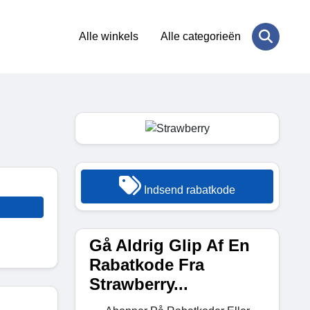
Alle winkels
Alle categorieën
Indsend rabatkode
Gå Aldrig Glip Af En
Rabatkode Fra
Strawberry...