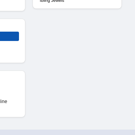
Ibling Jewels
dine