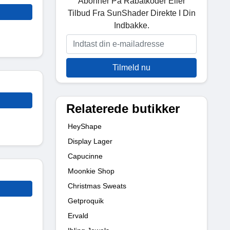
Abonner På Rabatkoder Eller
Tilbud Fra SunShader Direkte I Din
Indbakke.
Tilmeld nu
Relaterede butikker
HeyShape
Display Lager
Capucinne
Moonkie Shop
Christmas Sweats
Getproquik
Ervald