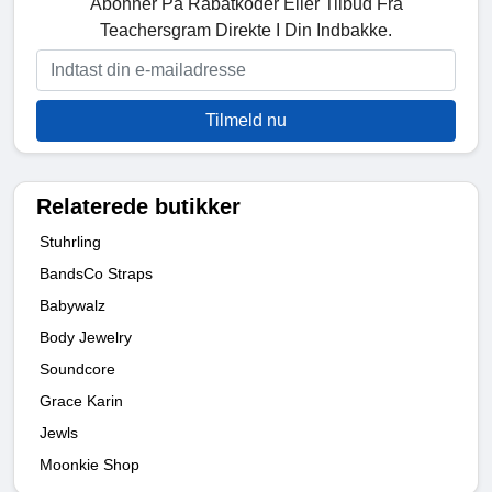
Abonner På Rabatkoder Eller Tilbud Fra
Teachersgram Direkte I Din Indbakke.
Tilmeld nu
Relaterede butikker
Stuhrling
BandsCo Straps
Babywalz
Body Jewelry
Soundcore
Grace Karin
Jewls
Moonkie Shop