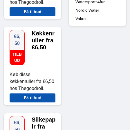
Watersports4fun
hos Thegoodroll.
Nordic Water
Få tilbud
Vakole
Køkkenr
€6,
uller fra
50
€6,50
TILB
UD
Køb disse
køkkenruller fra €6,50
hos Thegoodroll.
Få tilbud
Silkepap
€6,
ir fra
50