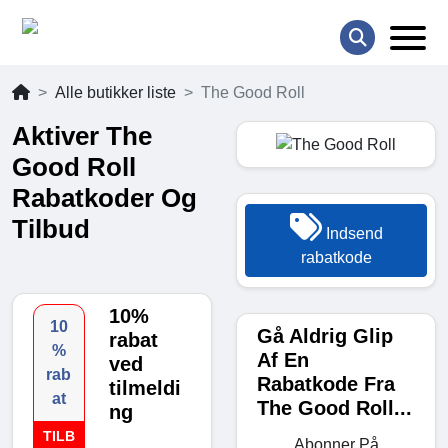
Alle butikker liste
The Good Roll
Aktiver The
Good Roll
Rabatkoder Og
Tilbud
Indsend
rabatkode
10%
10
Gå Aldrig Glip
rabat
%
Af En
ved
rab
Rabatkode Fra
tilmeldi
at
The Good Roll...
ng
TILB
Abonner På