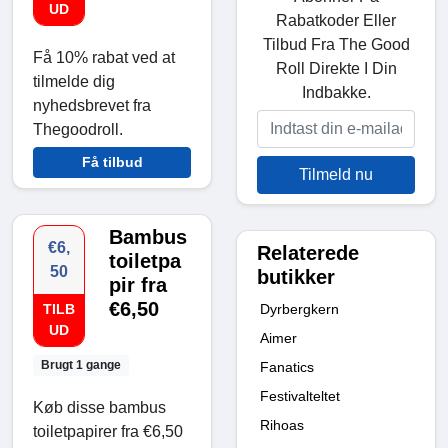
UD
Rabatkoder Eller
Tilbud Fra The Good
Få 10% rabat ved at
Roll Direkte I Din
tilmelde dig
Indbakke.
nyhedsbrevet fra
Thegoodroll.
Få tilbud
Tilmeld nu
Bambus
€6,
Relaterede
toiletpa
50
butikker
pir fra
€6,50
Dyrbergkern
TILB
UD
Aimer
Brugt 1 gange
Fanatics
Festivalteltet
Køb disse bambus
Rihoas
toiletpapirer fra €6,50