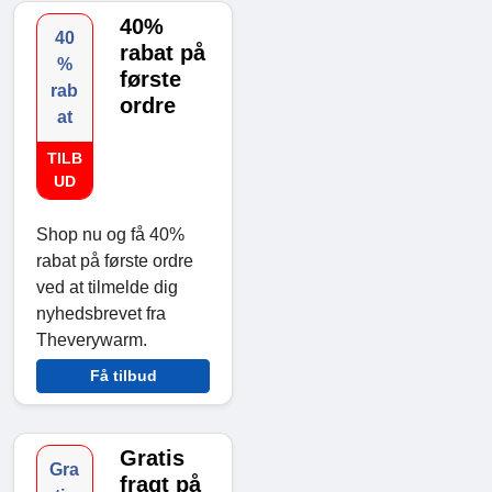
40%
40
rabat på
%
første
rab
ordre
at
TILB
UD
Shop nu og få 40%
rabat på første ordre
ved at tilmelde dig
nyhedsbrevet fra
Theverywarm.
Få tilbud
Gratis
Gra
fragt på