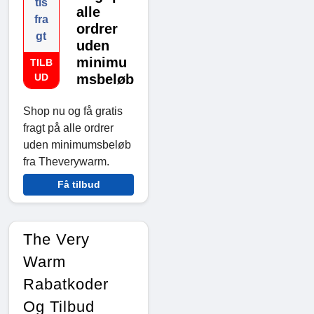
tis
alle
fra
ordrer
gt
uden
minimu
TILB
UD
msbeløb
Shop nu og få gratis
fragt på alle ordrer
uden minimumsbeløb
fra Theverywarm.
Få tilbud
The Very
Warm
Rabatkoder
Og Tilbud