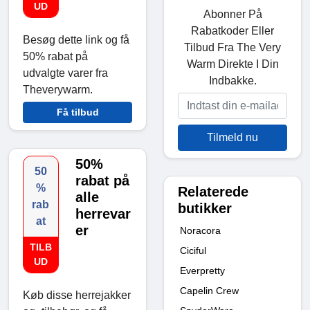
UD
Abonner På
Rabatkoder Eller
Besøg dette link og få
Tilbud Fra The Very
50% rabat på
Warm Direkte I Din
udvalgte varer fra
Indbakke.
Theverywarm.
Få tilbud
Tilmeld nu
50%
50
rabat på
%
Relaterede
alle
rab
butikker
herrevar
at
er
Noracora
TILB
Ciciful
UD
Everpretty
Capelin Crew
Køb disse herrejakker