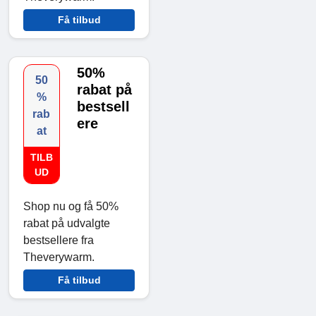
Få tilbud
50%
50
rabat på
%
bestsell
rab
ere
at
TILB
UD
Shop nu og få 50%
rabat på udvalgte
bestsellere fra
Theverywarm.
Få tilbud