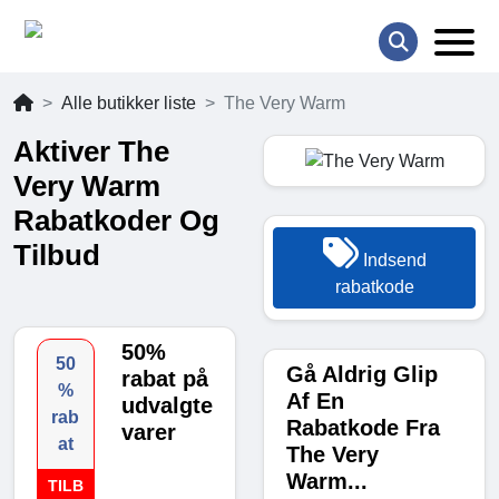
Alle butikker liste
The Very Warm
Aktiver The
Very Warm
Rabatkoder Og
Tilbud
Indsend
rabatkode
50%
50
Gå Aldrig Glip
rabat på
%
Af En
udvalgte
rab
Rabatkode Fra
varer
at
The Very
Warm...
TILB