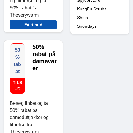
SpyderWare
og -tilbehør, og få
50% rabat fra
KungFu Scrubs
Theverywarm.
Shein
Få tilbud
Snowdays
50%
50
rabat på
%
damevar
rab
er
at
TILB
UD
Besøg linket og få
50% rabat på
dameduftjakker og
tilbehør fra
Theverywarm.