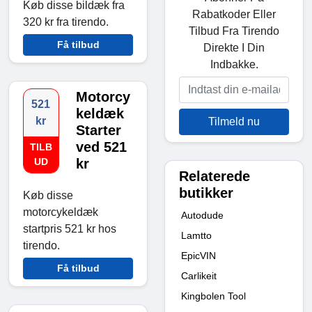
Køb disse bildæk fra
Rabatkoder Eller
320 kr fra tirendo.
Tilbud Fra Tirendo
Få tilbud
Direkte I Din
Indbakke.
Motorcy
521
keldæk
kr
Tilmeld nu
Starter
ved 521
TILB
UD
kr
Relaterede
butikker
Køb disse
motorcykeldæk
Autodude
startpris 521 kr hos
Lamtto
tirendo.
EpicVIN
Få tilbud
Carlikeit
Kingbolen Tool