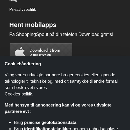
Privatlivspolitik
Hent mobilapps
Få ShoppingSpout på din telefon Download gratis!
Cookiehåndtering
Vi og vores udvalgte partnere bruger cookies eller lignende
teknologier til tekniske og, med dit samtykke til andre formål
som beskrevet i vores
Cookies politik
.
Med hensyn til annoncering kan vi og vores udvalgte
partnere evt :
Brug
præcise geolokationsdata
Shoppingspout.com/dk eller dets personale er ikke involveret, når du
Brug
identifikationsteknikker
gennem enhedsanalyse
foretager et køb via disse links, Shoppingspout.com/dk optjener kun