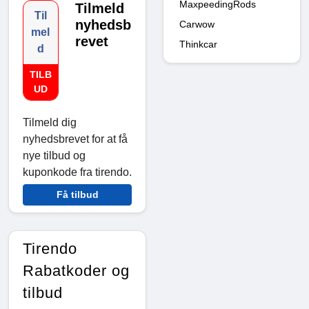
MaxpeedingRods
Tilmeld
Til
nyhedsb
Carwow
mel
revet
Thinkcar
d
TILB
UD
Tilmeld dig
nyhedsbrevet for at få
nye tilbud og
kuponkode fra tirendo.
Få tilbud
Tirendo
Rabatkoder og
tilbud