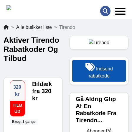
Alle butikker liste
Tirendo
Aktiver Tirendo
Rabatkoder Og
Tilbud
Indsend
rabatkode
Bildæk
320
fra 320
kr
kr
Gå Aldrig Glip
Af En
TILB
UD
Rabatkode Fra
Tirendo...
Brugt 1 gange
Abonner På