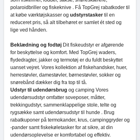
polaroidbriller og fiskeknive . Få TopGrej rabatkoder til
at købe værktøjskasser og
udstyrstasker
til en
reduceret pris, så alt tilbehøret er samlet ét sted og
lige ved hånden.
Beklædning og fodtøj
Dit fiskeudstyr er afgørende
for beskyttelse og komfort. Med TopGrej waders,
flydedragter, jakker og termotøj er du fuldt beskyttet
uanset vejret. Vores kollektion af fiskehandsker, huer,
herrestøvler, damestøvler, børnestøvler, sokker og
snørebånd dækker dig fra top til tå.
Udstyr til udendørsbrug
og camping Vores
udendørsudstyr omfatter soveposer, måtter,
trekkingudstyr, sammenklappelige stole, telte og
rygsække samt udendørsudstyr til hunde . Brug
rabatkuponer på termokander, krus, campinggryder og
-pander samt fiskekøletasker for at sikre, at din
udendørsoplevelse er komfortabel og effektiv.