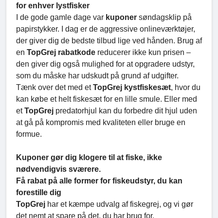
for enhver lystfisker
I de gode gamle dage var
kuponer
søndagsklip på
papirstykker. I dag er de aggressive onlineværktøjer,
der giver dig de bedste tilbud lige ved hånden. Brug af
en
TopGrej rabatkode
reducerer ikke kun prisen –
den giver dig også mulighed for at opgradere udstyr,
som du måske har udskudt på grund af udgifter.
Tænk over det med et
TopGrej kystfiskesæt
, hvor du
kan købe et helt fiskesæt for en lille smule. Eller med
et
TopGrej
predatorhjul kan du forbedre dit hjul uden
at gå på kompromis med kvaliteten eller bruge en
formue.
Kuponer gør dig klogere til at fiske, ikke
nødvendigvis sværere.
Få rabat på alle former for fiskeudstyr, du kan
forestille dig
TopGrej
har et kæmpe udvalg af fiskegrej, og vi gør
det nemt at spare på det, du har brug for.