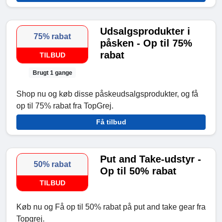
Udsalgsprodukter i
75% rabat
påsken - Op til 75%
rabat
TILBUD
Brugt 1 gange
Shop nu og køb disse påskeudsalgsprodukter, og få
op til 75% rabat fra TopGrej.
Få tilbud
Put and Take-udstyr -
50% rabat
Op til 50% rabat
TILBUD
Køb nu og Få op til 50% rabat på put and take gear fra
Topgrej.