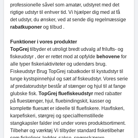
professionelle såvel som amatør, udstyret med det
rigtige udstyr til enhver tid. Vi hjælper dig med at få
det udstyr, du ønsker, ved at sende dig regelmæssige
rabatkuponer
og tilbud .
Funktioner i vores produkter
TopGrej
tilbyder et utroligt bredt udvalg af frilufts- og
fiskeudstyr , der er rettet mod at opfylde
behovene
for
alle typer fiskeriaktiviteter og udendørs brug.
Fiskeudstyr Brug TopGrej rabatkoder til kystudstyr til
tunge kystspinnehjul og sæt af fiskeudstyr. Vores serie
af predatorudstyr består af stænger og hjul til at fange
glubske fisk.
TopGrej fluefiskeudstyr
med rabatter
på fluestænger, hjul, fluebindingskit, kasser og
komplette fluesæt er ideelle til fluefiskere. Havfiskeri,
karpefiskeri, størgrej og specialfremstillede
stangkapsler falder ind under vores produktsortiment.
Tilbehør og værktøj Vi tilbyder standard fisketilbehør
som fiskeliner, lodder, sakse, snøreskærere,