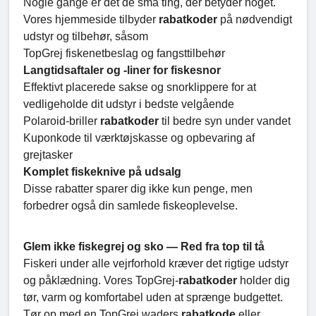
Nogle gange er det de små ting, der betyder noget.
Vores hjemmeside tilbyder
rabatkoder
på nødvendigt
udstyr og tilbehør, såsom
TopGrej fiskenetbeslag og fangsttilbehør
Langtidsaftaler og -liner for fiskesnor
Effektivt placerede sakse og snorklippere for at
vedligeholde dit udstyr i bedste velgående
Polaroid-briller
rabatkoder
til bedre syn under vandet
Kuponkode til værktøjskasse og opbevaring af
grejtasker
Komplet fiskeknive på udsalg
Disse rabatter sparer dig ikke kun penge, men
forbedrer også din samlede fiskeoplevelse.
Glem ikke fiskegrej og sko — Red fra top til tå
Fiskeri under alle vejrforhold kræver det rigtige udstyr
og påklædning. Vores TopGrej-
rabatkoder
holder dig
tør, varm og komfortabel uden at sprænge budgettet.
Tør op med en TopGrej waders
rabatkode
eller