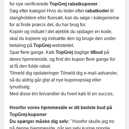
for nye verificerede
TopGrej rabatkuponer
.
Søg efter kategori Hvis du leder efter
rabatkoder
til
stangholdere eller fluesæt, kan du søge i kategorierne
for at finde præcis det, du har brug for.
Kopiér og indsæt I det øjeblik du opdager en kode,
skal du kopiere og indsætte den og bruge den under
betaling på
TopGrej
-webstedet.
Spar flere gange. Køb
TopGrej
daglige
tilbud
på
deres hjemmeside, og find din kupon flere gange for
at få den fulde rabat.
Tilmeld dig opdateringer Tilmeld dig e-mail-advarsler,
så du aldrig går glip af nye kuponopslag eller
lynudsalg.
Med disse trin forvandler du hvert køb til en succes.
Hvorfor vores hjemmeside er dit bedste bud på
TopGrej-kuponer
Du spørger måske dig selv:
"Hvorfor skulle jeg tro
på denne hjemmeside, når jeg selv kunne google