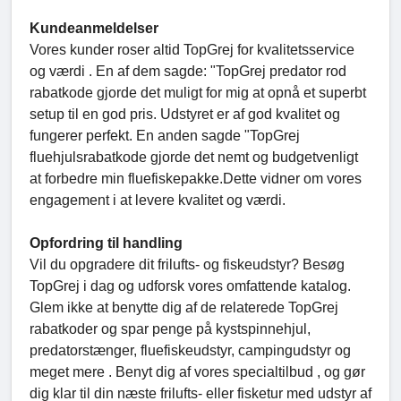
Kundeanmeldelser
Vores kunder roser altid TopGrej for kvalitetsservice
og værdi . En af dem sagde: "TopGrej predator rod
rabatkode gjorde det muligt for mig at opnå et superbt
setup til en god pris. Udstyret er af god kvalitet og
fungerer perfekt. En anden sagde "TopGrej
fluehjulsrabatkode gjorde det nemt og budgetvenligt
at forbedre min fluefiskepakke.Dette vidner om vores
engagement i at levere kvalitet og værdi.
Opfordring til handling
Vil du opgradere dit frilufts- og fiskeudstyr? Besøg
TopGrej i dag og udforsk vores omfattende katalog.
Glem ikke at benytte dig af de relaterede TopGrej
rabatkoder og spar penge på kystspinnehjul,
predatorstænger, fluefiskeudstyr, campingudstyr og
meget mere . Benyt dig af vores specialtilbud , og gør
dig klar til din næste frilufts- eller fisketur med udstyr af