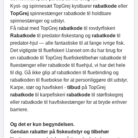
Kyst- og spinnesæt TopGrej kystbarer
rabatkode
eller
TopGrej
spinnestænger rabatkode til holdbare
spinnestænger og udstyr.
Få rabat med TopGrej
rabatkode
til rovdyrfiskeri
Rabatkode
til predator-fiskestang og
rabatkode
til
predator-hjul — alle fantastiske til at fange ivrige fisk.
Det vigtigste til fluefiskeri Uanset om du har brug for
en rabatkode til TopGrej fluefisketilbehør rabatkode til
fluestænger eller rabatkode til fluehjul, vi har det hele
til dig. Gå ikke glip af rabatkoden til fluebinding og
rabatkoden til fluebokse for at personliggøre dit udstyr.
Karpe, stør og havfiskeri -
tilbud
på TopGrej
rabatkode
til karpefiskeri
rabatkode
til størfiskegrej
eller rabatkode til havfiskestænger for at bryde enhver
barriere.
Og det er kun begyndelsen.
Gendan rabatter på fiskeudstyr og tilbehør