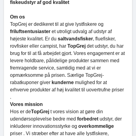
fiskeudstyr af god kvalitet
Om os
TopGrej er dedikeret til at give lystfiskere og
friluftsentusiaster
et utroligt udvalg af udstyr af
højeste kvalitet. Er du
saltvandsfisker
, fluefisker,
rovfisker eller campist, har
TopGrej
det udstyr, du har
brug for til at få arbejdet gjort. Vores engagement er at
levere holdbare, pålidelige produkter sammen med
fremragende service, samtidig med at vi er
opmærksomme på prisen. Særlige TopGrej-
rabatkuponer giver
kunderne
mulighed for at
erhverve produkter af høj kvalitet til uovertrufne priser
.
Vores mission
Hos er de
TopGrej
t vores vision at gøre din
udendørsoplevelse bedre med
forbedret
udstyr, der
inkluderer innovationsstyrke og
overkommelige
priser . Vi stræber efter at have alle lystfiskere,