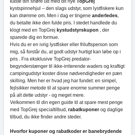
kaste din snøre ud med dit nye
TopGrej
kystspinnehjul – den slags udstyr, som lystfiskere kun
kan drømme om. Men i dag er tingene
anderledes
,
du betalte ikke den fulde pris. I stedet handlede du
klogt med en TopGrej
kystudstyrskupon
, der
sparede dig en formue.
Hvis du er en ivrig lystfisker eller friluftsperson som
mig, så forstår du, at godt udstyr hurtigt kan løbe op i
pris . Fra eksklusive TopGrej predator-
begynderstænger til ikke-irriterende waders og kraftigt
campingudstyr koster disse nødvendigheder en pæn
skilling. Men her er hvad jeg har fundet: en simpel,
fejlsikker metode til at spare enorme summer penge
på alt dette udstyr - og meget mere.
Velkommen til din egen guide til at spare mest penge
med TopGrej specialtilbud,
rabatkuponer
og daglige
tilbud, du ikke finder andre steder.
Hvorfor kuponer og rabatkoder er banebrydende