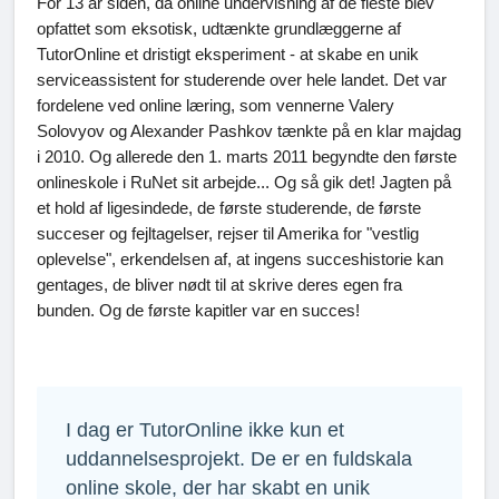
For 13 år siden, da online undervisning af de fleste blev
opfattet som eksotisk, udtænkte grundlæggerne af
TutorOnline et dristigt eksperiment - at skabe en unik
serviceassistent for studerende over hele landet. Det var
fordelene ved online læring, som vennerne Valery
Solovyov og Alexander Pashkov tænkte på en klar majdag
i 2010. Og allerede den 1. marts 2011 begyndte den første
onlineskole i RuNet sit arbejde... Og så gik det! Jagten på
et hold af ligesindede, de første studerende, de første
succeser og fejltagelser, rejser til Amerika for "vestlig
oplevelse", erkendelsen af, at ingens succeshistorie kan
gentages, de bliver nødt til at skrive deres egen fra
bunden. Og de første kapitler var en succes!
I dag er TutorOnline ikke kun et
uddannelsesprojekt. De er en fuldskala
online skole, der har skabt en unik