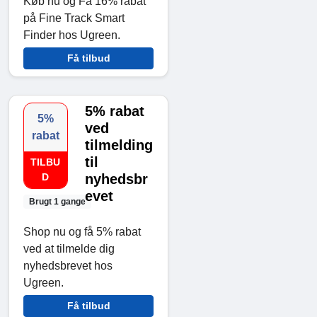
Køb nu og Få 16% rabat
på Fine Track Smart
Finder hos Ugreen.
Få tilbud
5% rabat
5%
ved
rabat
tilmelding
til
TILBU
D
nyhedsbr
evet
Brugt 1 gange
Shop nu og få 5% rabat
ved at tilmelde dig
nyhedsbrevet hos
Ugreen.
Få tilbud