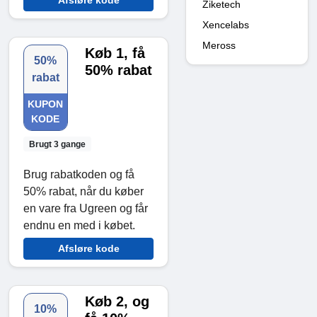
Afsløre kode
Ziketech
Xencelabs
Meross
Køb 1, få
50%
50% rabat
rabat
KUPON
KODE
Brugt 3 gange
Brug rabatkoden og få
50% rabat, når du køber
en vare fra Ugreen og får
endnu en med i købet.
Afsløre kode
Køb 2, og
10%