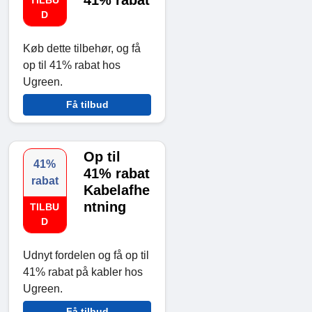
D
Køb dette tilbehør, og få
op til 41% rabat hos
Ugreen.
Få tilbud
Op til
41%
41% rabat
rabat
Kabelafhe
ntning
TILBU
D
Udnyt fordelen og få op til
41% rabat på kabler hos
Ugreen.
Få tilbud