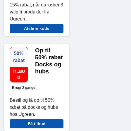
15% rabat, når du køber 3
valgfri produkter fra
Ugreen.
Afsløre kode
Op til
50%
50% rabat
rabat
Docks og
hubs
TILBU
D
Brugt 2 gange
Bestil og få op til 50%
rabat på docks og hubs
hos Ugreen.
Få tilbud