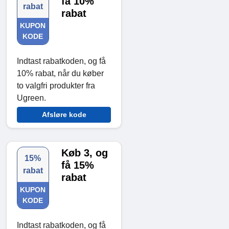
få 10%
rabat
rabat
KUPON
KODE
Indtast rabatkoden, og få
10% rabat, når du køber
to valgfri produkter fra
Ugreen.
Afsløre kode
Køb 3, og
15%
få 15%
rabat
rabat
KUPON
KODE
Indtast rabatkoden, og få