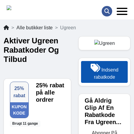
Alle butikker liste
Ugreen
Aktiver Ugreen
Rabatkoder Og
Tilbud
Indsend
rabatkode
25% rabat
25%
på alle
rabat
ordrer
Gå Aldrig
Glip Af En
KUPON
KODE
Rabatkode
Fra Ugreen...
Brugt 11 gange
Abonner På