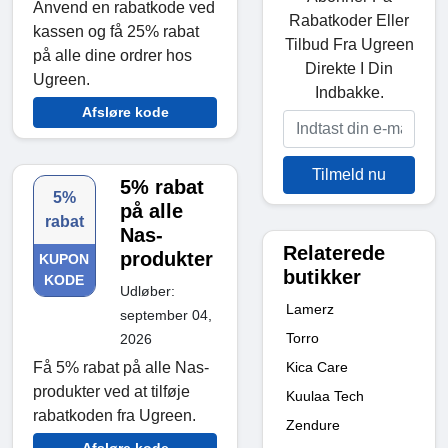
Anvend en rabatkode ved
Rabatkoder Eller
kassen og få 25% rabat
Tilbud Fra Ugreen
på alle dine ordrer hos
Direkte I Din
Ugreen.
Indbakke.
Afsløre kode
Tilmeld nu
5% rabat
5%
på alle
rabat
Nas-
Relaterede
produkter
KUPON
butikker
KODE
Udløber:
Lamerz
september 04,
Torro
2026
Kica Care
Få 5% rabat på alle Nas-
produkter ved at tilføje
Kuulaa Tech
rabatkoden fra Ugreen.
Zendure