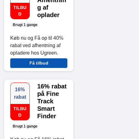
Afhentnin
g af
TILBU
D
oplader
Brugt 1 gange
Køb nu og Få op til 40%
rabat ved afhentning af
opladere hos Ugreen.
Få tilbud
16% rabat
16%
på Fine
rabat
Track
Smart
TILBU
D
Finder
Brugt 1 gange