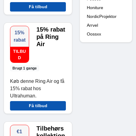
Få tilbud
Honiture
NordicProjektor
Arrvel
15% rabat
15%
Oossxx
på Ring
rabat
Air
TILBU
D
Brugt 1 gange
Køb denne Ring Air og få
15% rabat hos
Ultrahuman.
Få tilbud
Tilbehørs
€1
kollektion