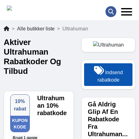
Alle butikker liste
Ultrahuman
Aktiver
Ultrahuman
Rabatkoder Og
Tilbud
Indsend
rabatkode
Ultrahum
10%
Gå Aldrig
an 10%
rabat
Glip Af En
rabatkode
Rabatkode
KUPON
Fra
KODE
Ultrahuman...
Brugt 1 gange