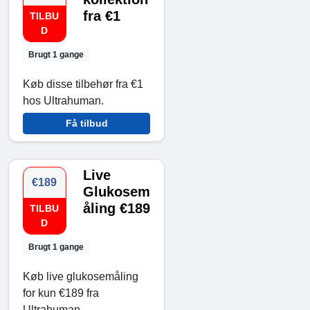
fra €1
TILBU
D
Brugt 1 gange
Køb disse tilbehør fra €1
hos Ultrahuman.
Få tilbud
Live
€189
Glukosem
åling €189
TILBU
D
Brugt 1 gange
Køb live glukosemåling
for kun €189 fra
Ultrahuman.