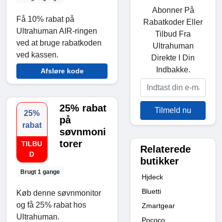
Abonner På
Få 10% rabat på
Rabatkoder Eller
Ultrahuman AIR-ringen
Tilbud Fra
ved at bruge rabatkoden
Ultrahuman
ved kassen.
Direkte I Din
Indbakke.
Afsløre kode
25% rabat
Tilmeld nu
25%
på
rabat
søvnmoni
torer
TILBU
Relaterede
D
butikker
Brugt 1 gange
Hjdeck
Bluetti
Køb denne søvnmonitor
og få 25% rabat hos
Zmartgear
Ultrahuman.
Pococo