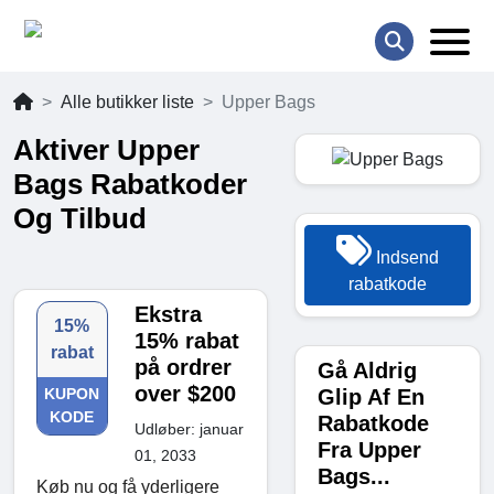
Alle butikker liste
Upper Bags
Aktiver Upper
Bags Rabatkoder
Og Tilbud
Indsend
rabatkode
Ekstra
15%
15% rabat
rabat
på ordrer
Gå Aldrig
over $200
Glip Af En
KUPON
KODE
Rabatkode
Udløber: januar
Fra Upper
01, 2033
Bags...
Køb nu og få yderligere