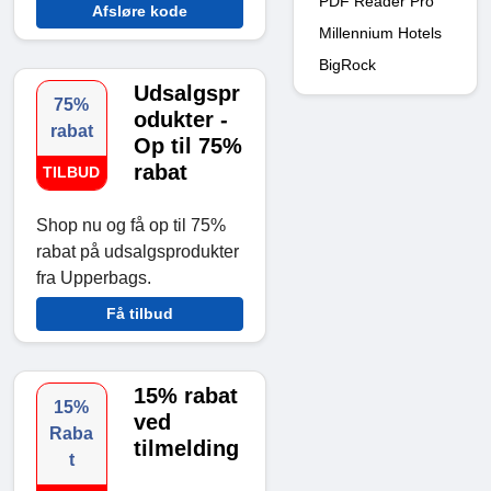
PDF Reader Pro
Afsløre kode
Millennium Hotels
BigRock
Udsalgspr
75%
odukter -
rabat
Op til 75%
rabat
TILBUD
Shop nu og få op til 75%
rabat på udsalgsprodukter
fra Upperbags.
Få tilbud
15% rabat
15%
ved
Raba
tilmelding
t