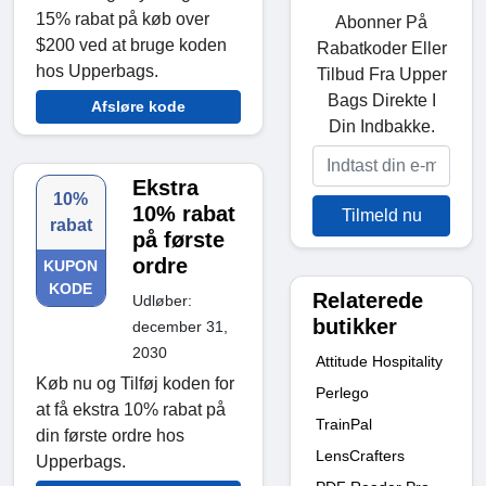
15% rabat på køb over
Abonner På
$200 ved at bruge koden
Rabatkoder Eller
hos Upperbags.
Tilbud Fra Upper
Bags Direkte I
Afsløre kode
Din Indbakke.
Ekstra
10%
10% rabat
Tilmeld nu
rabat
på første
ordre
KUPON
KODE
Relaterede
Udløber:
butikker
december 31,
2030
Attitude Hospitality
Køb nu og Tilføj koden for
Perlego
at få ekstra 10% rabat på
TrainPal
din første ordre hos
LensCrafters
Upperbags.