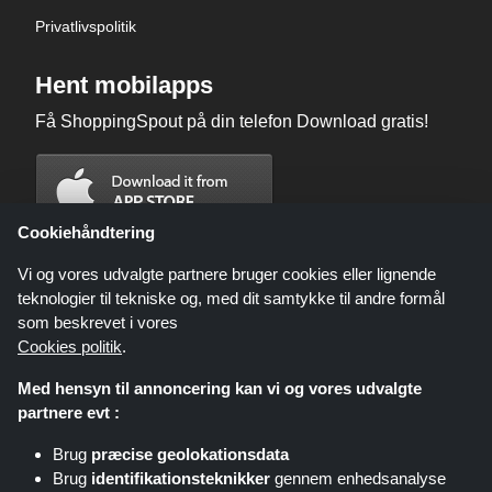
Privatlivspolitik
Hent mobilapps
Få ShoppingSpout på din telefon Download gratis!
Cookiehåndtering
Vi og vores udvalgte partnere bruger cookies eller lignende
teknologier til tekniske og, med dit samtykke til andre formål
som beskrevet i vores
Cookies politik
.
Med hensyn til annoncering kan vi og vores udvalgte
partnere evt :
Brug
præcise geolokationsdata
Shoppingspout.com/dk eller dets personale er ikke involveret, når du
Brug
identifikationsteknikker
gennem enhedsanalyse
foretager et køb via disse links, Shoppingspout.com/dk optjener kun