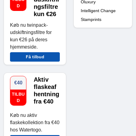
Oluxury
D
ngsfiltre
Intelligent Change
kun €26
Stamprints
Køb nu twinpack-
udskiftningsfiltre for
kun €26 på deres
hjemmeside.
Få tilbud
Aktiv
€40
flaskeaf
hentning
TILBU
D
fra €40
Køb nu aktiv
flaskekollektion fra €40
hos Watertogo.