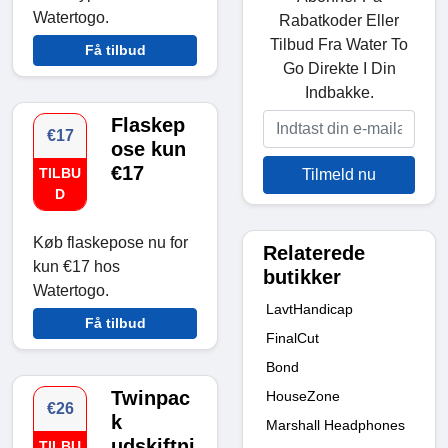
Watertogo.
Rabatkoder Eller
Tilbud Fra Water To
Få tilbud
Go Direkte I Din
Indbakke.
Flaskep
€17
ose kun
€17
TILBU
Tilmeld nu
D
Køb flaskepose nu for
Relaterede
kun €17 hos
butikker
Watertogo.
LavtHandicap
Få tilbud
FinalCut
Bond
Twinpac
HouseZone
€26
k
Marshall Headphones
udskiftni
TILBU