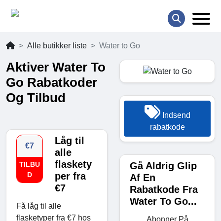
Alle butikker liste
Water to Go
Aktiver Water To
Go Rabatkoder
Og Tilbud
Indsend
rabatkode
Låg til
€7
alle
flaskety
Gå Aldrig Glip
TILBU
D
per fra
Af En
€7
Rabatkode Fra
Water To Go...
Få låg til alle
flasketyper fra €7 hos
Abonner På